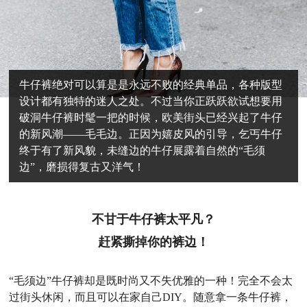
牛仔裤绝对可以算是是永远不败的经典单品，各种版型
设计都有独特的迷人之处。不过当你正跃跃欲试想要用
破洞牛仔裤时髦一把的时候，欧美街头已经兴起了牛仔
的新风潮——毛毛边。正因为嬉皮风的引导，乞丐牛仔
终于有了新风貌，未缝边的牛仔展露着自然的“毛须
边”，磨损得复古又洋气！
不甘于牛仔裤太平凡？
赶紧撕掉你的裤边！
“毛须边”牛仔裤却是既时尚又不失优雅的一种！完全不会太
过街头休闲，而且可以在家自己DIY。随意拿一条牛仔裤，