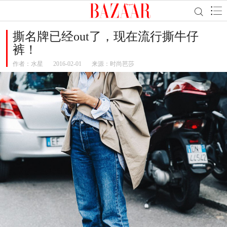
撕名牌已经out了，现在流行撕牛仔
裤！
作者：
水星
2016-02-01
来源：时尚芭莎