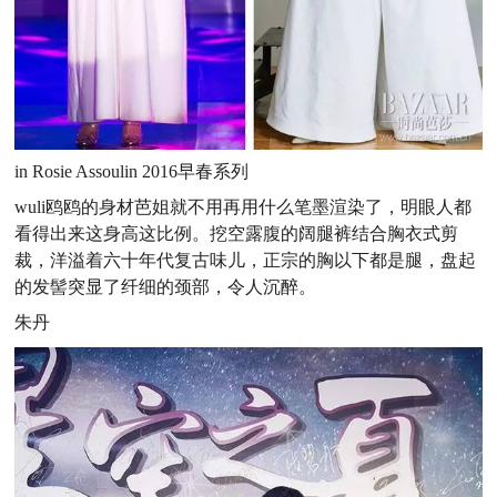
in Rosie Assoulin 2016早春系列
wuli鸥鸥的身材芭姐就不用再用什么笔墨渲染了，明眼人都
看得出来这身高这比例。挖空露腹的阔腿裤结合胸衣式剪
裁，洋溢着六十年代复古味儿，正宗的胸以下都是腿，盘起
的发髻突显了纤细的颈部，令人沉醉。
朱丹