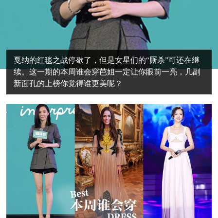
戛纳的红毯之战停歇了，但是女星们的“厮杀”可还在继
续。这一期的本周谁会穿芭姐一定让你眼前一亮，几副
新面孔的上榜你觉得谁更美呢？