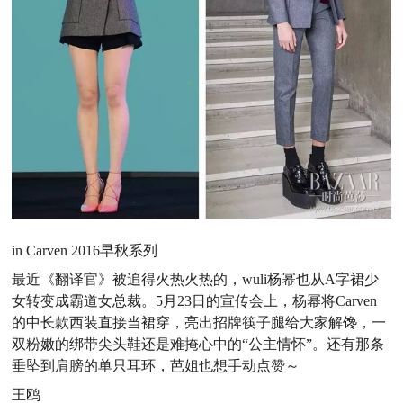
in Carven 2016早秋系列
最近《翻译官》被追得火热火热的，wuli杨幂也从A字裙少
女转变成霸道女总裁。5月23日的宣传会上，杨幂将Carven
的中长款西装直接当裙穿，亮出招牌筷子腿给大家解馋，一
双粉嫩的绑带尖头鞋还是难掩心中的“公主情怀”。还有那条
垂坠到肩膀的单只耳环，芭姐也想手动点赞～
王鸥