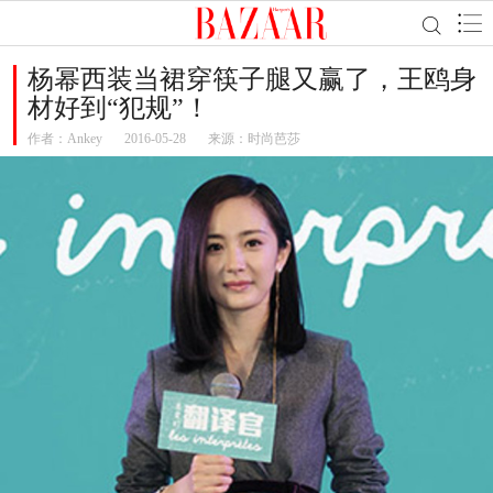
杨幂西装当裙穿筷子腿又赢了，王鸥身
材好到“犯规”！
作者：
Ankey
2016-05-28
来源：时尚芭莎