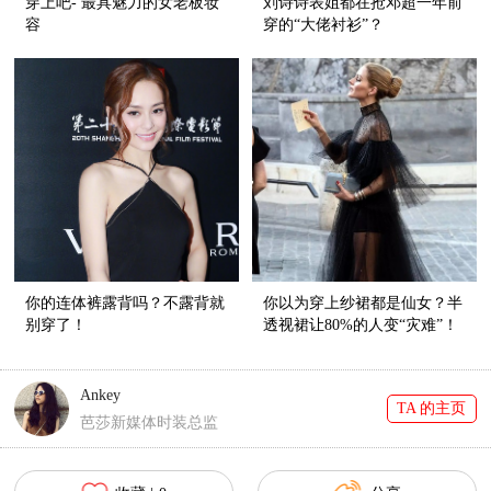
穿上吧- 最具魅力的女老板妆
刘诗诗表姐都在抢邓超一年前
容
穿的“大佬衬衫”？
你的连体裤露背吗？不露背就
你以为穿上纱裙都是仙女？半
别穿了！
透视裙让80%的人变“灾难”！
Ankey
TA 的主页
芭莎新媒体时装总监