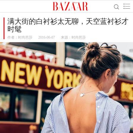
满大街的白衬衫太无聊，天空蓝衬衫才
时髦
作者：
时尚芭莎
2016-06-07
来源：时尚芭莎