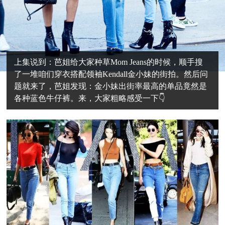
上集说到：芭姐给大家种草Mom Jeans的时候，顺手搜
了一堆咱们穿衣搭配领袖Kendall金小妹的街拍。然后问
题就来了，芭姐发现：金小妹出街率最高的单品竟然是
各种蓝色牛仔裤。来，大家粗略感受一下👇