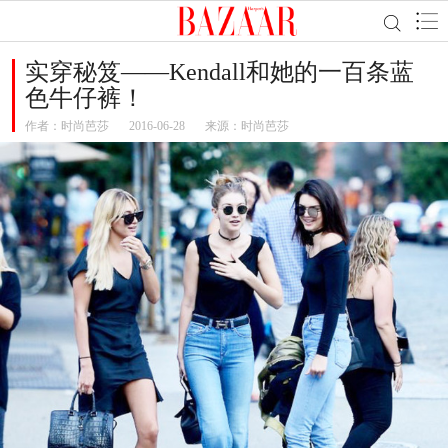
实穿秘笈——Kendall和她的一百条蓝
色牛仔裤！
作者：
时尚芭莎
2016-06-28
来源：时尚芭莎