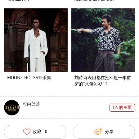
MOON CHOI SS19采集
刘诗诗表姐都在抢邓超一年前
穿的“大佬衬衫”？
时尚芭莎
TA 的主页
收藏 |
0
分享