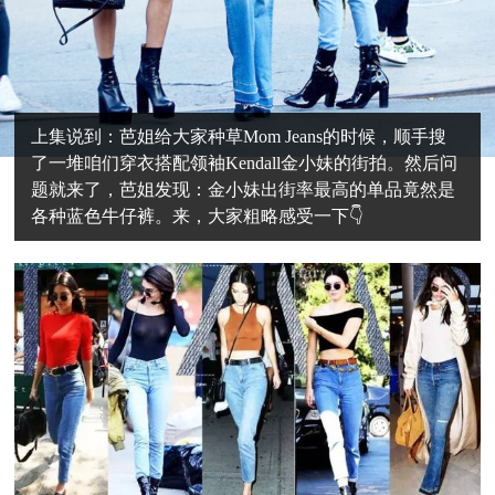
上集说到：芭姐给大家种草Mom Jeans的时候，顺手搜
了一堆咱们穿衣搭配领袖Kendall金小妹的街拍。然后问
题就来了，芭姐发现：金小妹出街率最高的单品竟然是
各种蓝色牛仔裤。来，大家粗略感受一下👇