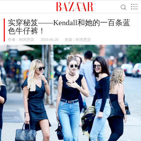
实穿秘笈——Kendall和她的一百条蓝
色牛仔裤！
作者：
时尚芭莎
2016-06-28
来源：时尚芭莎