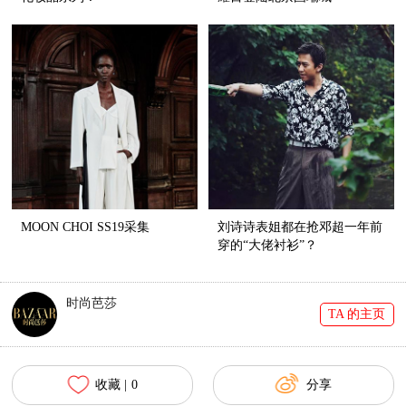
MOON CHOI SS19采集
刘诗诗表姐都在抢邓超一年前
穿的“大佬衬衫”？
时尚芭莎
TA 的主页
收藏 |
0
分享