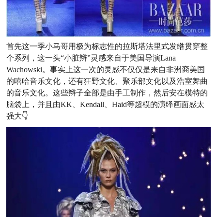
首先这一季小马哥用极为标志性的拉斯塔法里式发绺贯穿整
个系列，这一头“小脏辫”灵感来自于美国导演Lana
Wachowski。事实上这一次的灵感不仅仅是来自非洲裔美国
的嘻哈音乐文化，还有狂野文化、聚乐部文化以及浩室舞曲
的音乐文化。这些辫子全部是由手工制作，然后安在模特的
脑袋上，并且由KK、Kendall、Haid等超模的演绎画面感太
强大👇