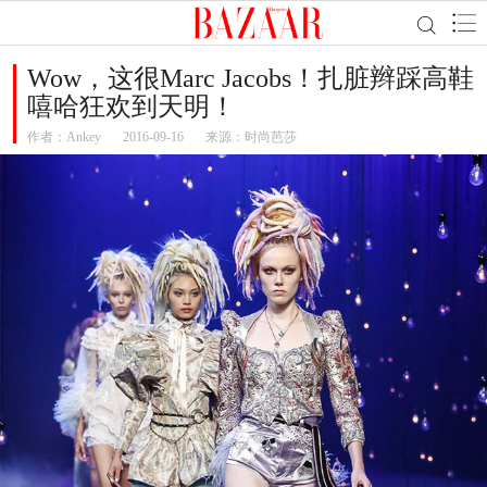
Wow，这很Marc Jacobs！扎脏辫踩高鞋
嘻哈狂欢到天明！
作者：
Ankey
2016-09-16
来源：时尚芭莎