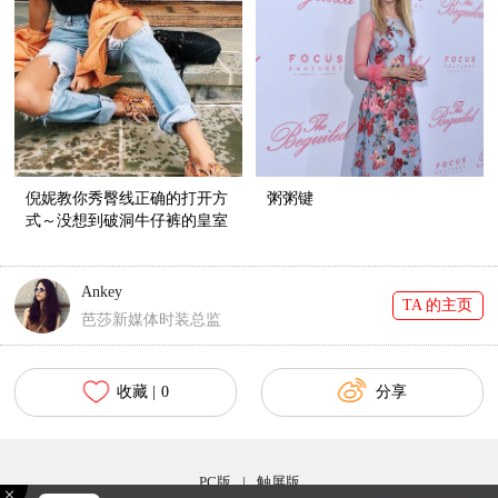
倪妮教你秀臀线正确的打开方
粥粥键
式～没想到破洞牛仔裤的皇室
血统还挺纯正呢！
Ankey
TA 的主页
芭莎新媒体时装总监
收藏 |
0
分享
PC版
|
触屏版