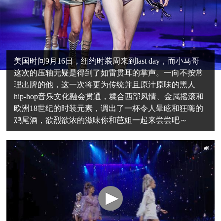
美国时间9月16日，纽约时装周来到last day，而小马哥
这次的压轴无疑是得到了如雷贯耳的掌声。一向不按常
理出牌的他，这一次将更为传统并且原汁原味的黑人
hip-hop音乐文化融会贯通，糅合西部风情、金属摇滚和
欧洲18世纪的时装元素，调出了一杯令人晕眩和狂嗨的
鸡尾酒，欲烈欲浓的滋味你和芭姐一起来尝尝吧～