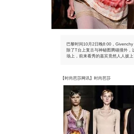
巴黎时间10月2日晚8:00，Give
除了T台上复古与神秘图腾碰撞外，这次创
场上，前来看秀的嘉宾竟然人人披上
【时尚芭莎网讯】时尚芭莎