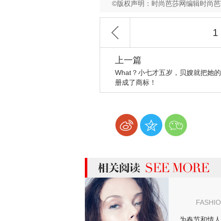
©版权声明：时尚芭莎网编辑时尚
1
上一篇
What？小七才五岁，贝嫂就把她
册成了商标！
more 相关阅读
FASHI
为春节和情人