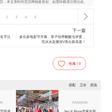
芭莎，本文系时尚芭莎网独家原创，如需转载请注明出处。
2
3
4
5
下一篇
的名字注
多伦多电影节开幕，章子怡带醒醒当评委，
范冰冰及腰深V美出新高度！
收藏 |
0
搭配
卫衣
西装
ON
FASHION
节而准
Jeo & More首家全新