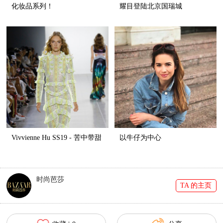
化妆品系列！
耀目登陆北京国瑞城
Vivvienne Hu SS19 - 苦中带甜
以牛仔为中心
时尚芭莎
TA 的主页