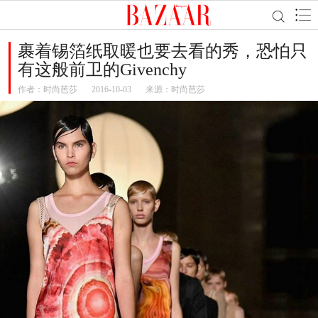
裹着锡箔纸取暖也要去看的秀，恐怕只
有这般前卫的Givenchy
作者：
时尚芭莎
2016-10-03
来源：时尚芭莎