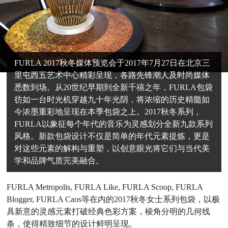
FURLA 2017秋冬媒体预览会于2017年7月27日在北京三
里屯西五艺术中心精彩呈现，各路先锋潮人及时尚媒体
悉数到场。从20世纪早期到全新千禧之年，FURLA包袋
彷如一台时光机穿越九十年光阴，将浓缩的历史精髓如
今浓墨重彩地呈现在本季包袋之上。2017秋冬系列，
FURLA以象征每个年代的音乐为灵感划分全新九款系列
风格。新款包袋设计不仅是简单的年代元素提炼，更是
对这些元素的解构与重塑，以创意眼光将它们与当代美
学和品牌气质完美融合。
FURLA Metropolis, FURLA Like, FURLA Scoop, FURLA
Blogger, FURLA Caos等在内的2017秋冬女士系列包袋，以极
具新意的灵感元素打破经典色彩方案，棱角分明的几何线
条，使得精致细节的设计鲜明呈现。