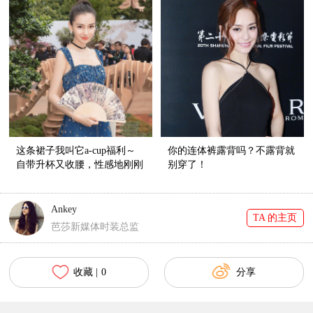
这条裙子我叫它a-cup福利～
你的连体裤露背吗？不露背就
自带升杯又收腰，性感地刚刚
别穿了！
好！
Ankey
TA 的主页
芭莎新媒体时装总监
收藏 |
0
分享