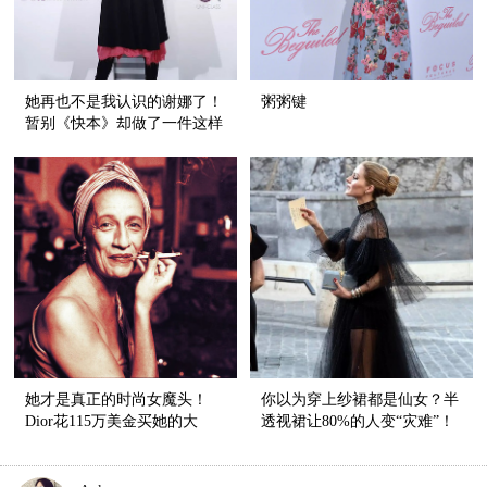
她再也不是我认识的谢娜了！
粥粥键
暂别《快本》却做了一件这样
的事！
她才是真正的时尚女魔头！
你以为穿上纱裙都是仙女？半
Dior花115万美金买她的大
透视裙让80%的人变“灾难”！
片，Chanel做她的闺蜜！