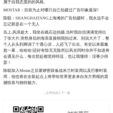
属于自我态度的的风格。
MOSTAR：目前为止对哪只自己拍摄过广告印象最深?
陈聪：SHANGHAITANG上海滩的广告拍摄时，我永远不会
忘记那是在一个无人
岛上,风浪超大，我坐在礁石边拍摄,当时我自信满满觉得出
了张大片,突然身后的海浪直接朝我拍过来。别说大片了，整
个人从头到脚浇了个透心凉，人还飞了出去。有史以来最尴
尬一幕，哈哈哈!还好有惊无无险所以风光同时你并不知道将
会遇见什么，每次想起都觉得特逗，也让我懂得：没事少得
瑟！
陈聪加入Mostar之后紧锣密鼓备战米兰时装周以及巴黎时装
周，他也将在全新起点上将带给世界更多来自东方男模的震
撼惊喜与独特魅力。
←
左滑动进入下一篇