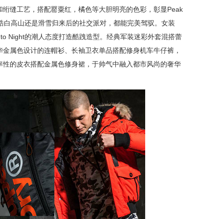
绗缝工艺，搭配罂粟红，橘色等大胆明亮的色彩，彰显Peak
是穿梭于皓白高山还是滑雪归来后的社交派对，都能完美驾驭。女装
y to Night的潮人态度打造酷跩造型。经典军装迷彩外套混搭蕾
华金属色设计的连帽衫、长袖卫衣单品搭配修身机车牛仔裤，
率性的皮衣搭配金属色修身裙，于帅气中融入都市风尚的奢华