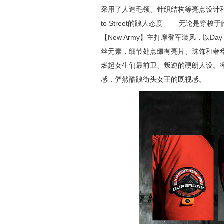
采用了人造毛领、针织结构等亮点设计和
to Street的跩人态度 ——无论
【New Army】主打摩登军装风，以Da
丝元素，细节处点缀有亮片、珠饰和奢
燃起女生们最前卫、叛逆的硬朗人设。
感，俨然酷跩街头女王的既视感。