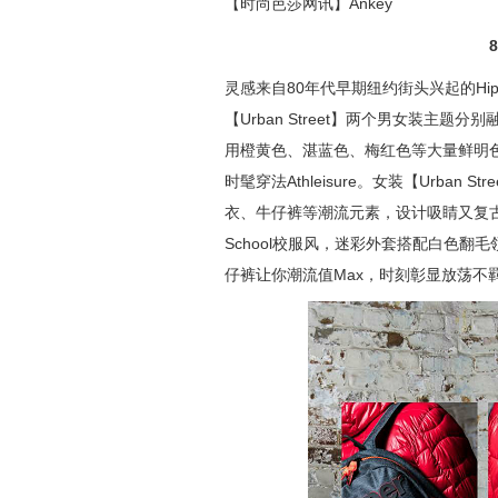
【时尚芭莎网讯】Ankey
8
灵感来自80年代早期纽约街头兴起的Hiphop
【Urban Street】两个男女装主
用橙黄色、湛蓝色、梅红色等大量鲜明
时髦穿法Athleisure。女装【Urba
衣、牛仔裤等潮流元素，设计吸睛又复古。男装
School校服风，迷彩外套搭配白色翻毛
仔裤让你潮流值Max，时刻彰显放荡不