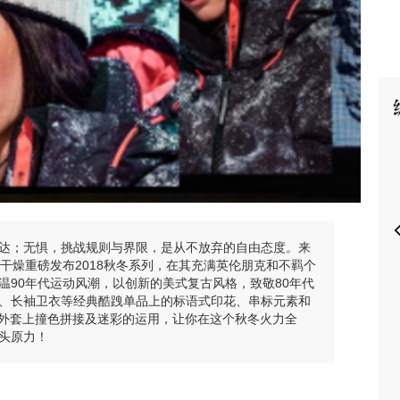
P
达；无惧，挑战规则与界限，是从不放弃的自由态度。来
极度干燥重磅发布2018秋冬系列，在其充满英伦朋克和不羁个
温90年代运动风潮，以创新的美式复古风格，致敬80年代
、长袖卫衣等经典酷跩单品上的标语式印花、串标元素和
潮酷外套上撞色拼接及迷彩的运用，让你在这个秋冬火力全
头原力！