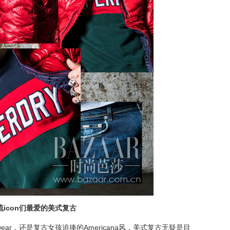
流
icon
们最爱的美式复古
kwear，还是复古女孩追捧的Americana风，美式复古无疑是目