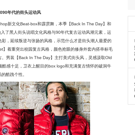
090
年代的街头运动风
新文化Beat-box和霹雳舞，本季【Back In The Day】和
题分别融入了黑人街头说唱文化风格与90年代复古运动风潮元素，运
色彩，延续叛逆与张扬的风格，示范什么才是街头潮人最爱的
n Street】着重突出校园复古风格，颜色抢眼的修身外套内搭串标毛
【Back In The Day】主打美式街头风，灵感汲取Old
领酷感十足，卫衣上醒目的box logo和充满复古情怀的破洞牛
羁的酷跩个性。