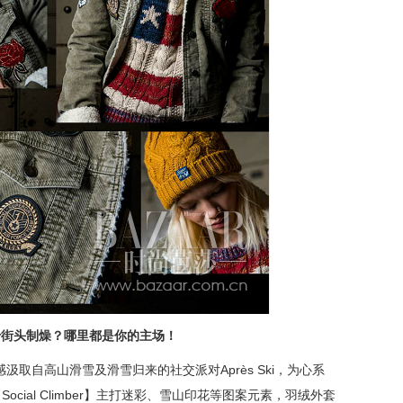
r
街头制燥？哪里都是你的主场！
rmy】灵感汲取自高山滑雪及滑雪归来的社交派对Après Ski，为心系
cial Climber】主打迷彩、雪山印花等图案元素，羽绒外套