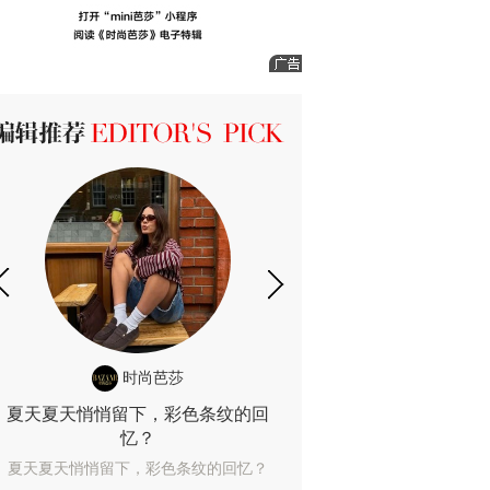
ICK 编辑推荐
时尚芭莎
时尚
夏天夏天悄悄留下，彩色条纹的回
露肤度10%也
忆？
露肤度10%也能
夏天夏天悄悄留下，彩色条纹的回忆？