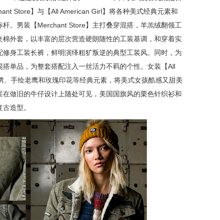
Store】与【All American Girl】将各种美式经典元素和
男装【Merchant Store】主打叠穿混搭，羊羔绒翻领工
夹棉外套，以丰富的层次营造硬朗随性的工装基调，和穿着实
配修身工装长裤，鲜明演绎粗犷叛逆的典型工装风。同时，为
搭单品，为整套搭配注入一丝活力不羁的个性。女装【All
、精致刺绣、手绘老鹰和玫瑰印花等经典元素，将美式女孩酷感又甜美
案在做旧的牛仔设计上随处可见，美国国旗风的栗色针织衫和
复古造型。