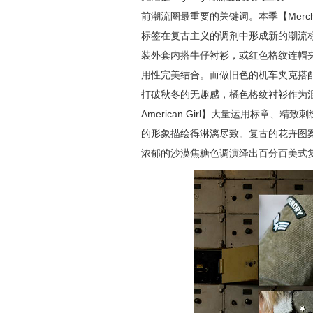
前潮流圈最重要的关键词。本季【Merchant 
标签在复古主义的调剂中形成新的潮流标杆。
装外套内搭牛仔衬衫，或红色格纹连帽
用性完美结合。而做旧色的机车夹克搭
打破秋冬的无趣感，橘色格纹衬衫作为混
American Girl】大量运用标章
的形象描绘得淋漓尽致。复古的花卉图
浓郁的沙漠焦糖色调演绎出百分百美式