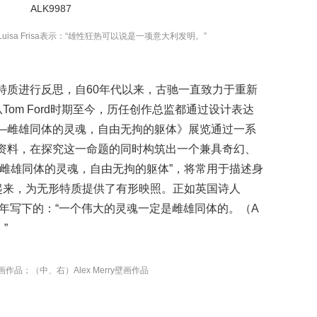
Luisa Frisa表示：“雄性狂热可以说是一项意大利发明。”
特质进行反思，自60年代以来，古驰一直致力于重新
Tom Ford时期至今，历任创作总监都通过设计表达
—雌雄同体的灵魂，自由无拘的躯体》展览通过一系
资料，在探究这一命题的同时构筑出一个兼具奇幻、
“雌雄同体的灵魂，自由无拘的躯体”，将常用于描述身
系起来，为无形特质提供了有形映照。正如英国诗人
ge曾于1832年写下的：“一个伟大的灵魂一定是雌雄同体的。（A
）”
画作品；（中、右）
Alex Merry
壁画作品