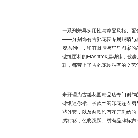
一系列兼具实用性与摩登风格、配
——分别饰有古驰花园专属眼睛与
履系列中，印有眼睛与星星图案的Ac
锦缎面料的Flashtrek运动鞋，
被裹
鞋，都带上了古驰花园独有的文艺
米开理为古驰花园精品店专门创作
锦缎迷你裙、长款丝绸印花连衣裙
毡外套，以及两款饰有花卉刺绣的
绣衬衫，色彩跳跃、绣有品牌标志