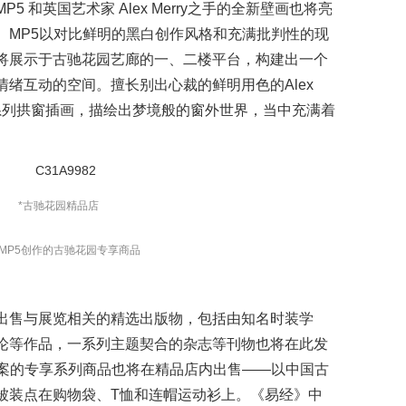
 和英国艺术家 Alex Merry之手的全新壁画也将亮
。MP5以对比鲜明的黑白创作风格和充满批判性的现
将展示于古驰花园艺廊的一、二楼平台，构建出一个
绪互动的空间。擅长别出心裁的鲜明用色的Alex
一系列拱窗插画，描绘出梦境般的窗外世界，当中充满着
*
古驰花园精品店
MP5
创作的古驰花园专享商品
出售与展览相关的精选出版物，包括由知名时装学
论等作品，一系列主题契合的杂志等刊物也将在此发
案的专享系列商品也将在精品店内出售——以中国古
被装点在购物袋、
T
恤和连帽运动衫上。《易经》中