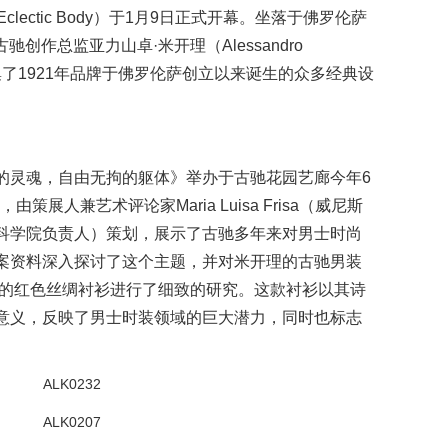
Mind, Eclectic Body）于1月9日正式开幕。坐落于佛罗伦萨
宫殿，由古驰创作总监亚力山卓·米开理（Alessandro
汇集了1921年品牌于佛罗伦萨创立以来诞生的众多经典设
的灵魂，自由无拘的躯体》举办于古驰花园艺廊今年6
，由策展人兼艺术评论家Maria Luisa Frisa（威尼斯
科学院负责人）策划，展示了古驰多年来对男士时尚
案资料深入探讨了这个主题，并对米开理的古驰男装
结的红色丝绸衬衫进行了细致的研究。这款衬衫以其诗
意义，反映了男士时装领域的巨大潜力，同时也标志