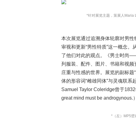
*针对展览主题，策展人Maria 
本次展览通过追溯身体轮廓对男性
审视和更新“男性特质”这一概念。从
了他们对此的观点。《男士时尚—
列服装、配件、图片、书籍和视频
庄重与性感的世界。展览的副标题
体的形容词“雌雄同体”与灵魂联
Samuel Taylor Colerid
great mind must be androgynous.
*
（左）
MP5
壁