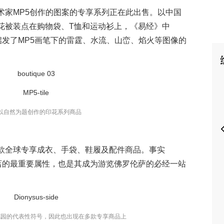
术家MP5创作的图案的专享系列正在此出售。
以中国
花被装点在购物袋、T恤和运动衫上，
《易经》中
启发了MP5画笔下的雷霆、水流、山峦、焰火等图像的
P
以自然为题创作的印花系列商品
款全球专享成衣、手袋、鞋履及配件商品。
事实
店的最重要属性，
也是其成为游览佛罗伦萨的必经一站
花园的代表性符号，因此也出现在多款专享商品上