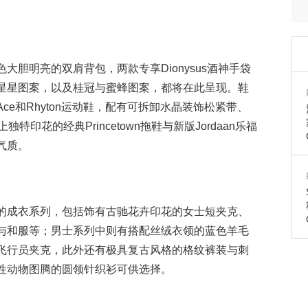
色大胆明亮的双肩背包，
两款专享Dionysus酒神手袋
星星图案，以及桂冠与蜜蜂图案，都将在此呈现。
鞋
e和Rhyton运动鞋，配有可拆卸水晶装饰松紧带、
上独特印花的经典Princetown拖鞋与新版Jordaan乐福
气质。
的成衣系列，包括饰有古驰花卉印花的女士短夹克、
与和服等；
男士系列中则有搭配丝绒衣领的蓝色羊毛
飞行员夹克，
此外还有极具复古风格的格纹裤装与刺
性动物图腾的圆领针织衫可供选择。