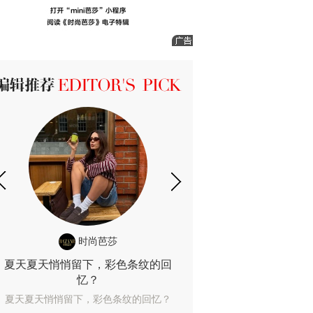
ICK 编辑推荐
时尚芭莎
时尚
夏天夏天悄悄留下，彩色条纹的回
露肤度10%也
忆？
露肤度10%也能
夏天夏天悄悄留下，彩色条纹的回忆？