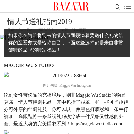
情人节送礼指南2019
作者：
Stacy Fan
2019-02-11
来源：时尚芭莎
如果你在为即将到来的情人节而烦恼着要送什么礼物给
你的至爱亦或是给你自己，下面这些选择都是来自非常
独特的品牌的特别物品！
MAGGIE WU STUDIO
图片来源: Maggie Wu Instagram
说到女性奢侈品的究极境界，则非Maggie Wu Studio的物品
莫属，情人节特别礼品，其中包括了眼罩、和一些可当睡袍
亦可外穿的丝绸礼服。你可以以一件黑色打底衫和一条牛仔
裤加上高跟鞋将一条丝绸礼服改穿成一件又酷又性感的外
套。最近大势的完美睡衣系列！http://maggiewustudio.com