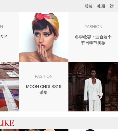
服装
礼服
裙
ON
FASHION
SS19
冬季妆容：适合这个
节日季节美妆
FASHION
MOON CHOI SS19
采集