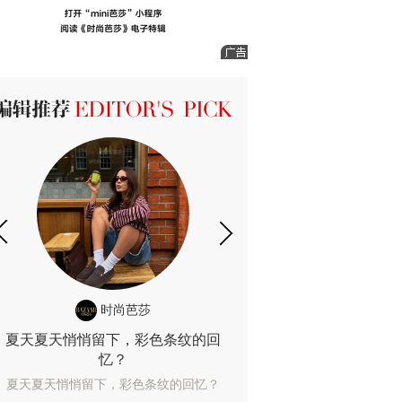
ICK 编辑推荐
时尚芭莎
时尚
夏天夏天悄悄留下，彩色条纹的回
露肤度10%也
忆？
露肤度10%也能
夏天夏天悄悄留下，彩色条纹的回忆？