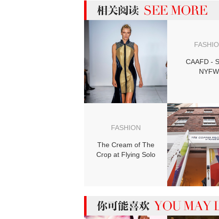
more 相关阅读
FASHI
CAAFD - 
NYFW
FASHION
The Cream of The
Crop at Flying Solo