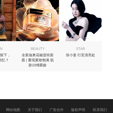
 你可能喜欢
ON
BEAUTY
STAR
留下，
全新迪奥花秘逆转面
张小斐 行至清亮处
回忆？
霜 | 重现紧致饱满 肌
肤10维匿龄
网站地图
关于我们
广告合作
版权声明
联系我们