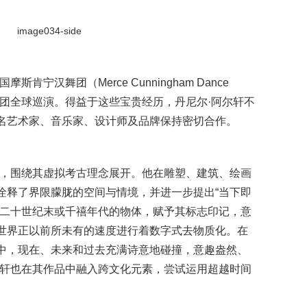
肯宁汉舞团（Merce Cunningham Dance
与舞团全球巡演。得益于这些宝贵经历，丹尼尔·阿尔轩不
名艺术家、音乐家、设计师及品牌保持密切合作。
格，围绕其虚拟考古理念展开。他在雕塑、建筑、绘画
诠释了界限朦胧的空间与情境，并进一步提出“当下即
绎二十世纪末或千禧年代的物体，赋予其标志印记，意
世界正以前所未有的速度进行着数字式去物质化。在
中，现在、未来和过去充满诗意地碰撞，意趣盎然、
尔轩也在其作品中融入跨文化元素，尝试运用超越时间