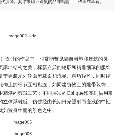
现代演绎。其结果印证迪奥的品牌精髓——传承亦革新。
n Dior）设计的作品中，时常能瞥见撷自雕塑和建筑的灵
流露出结构之美，标新立异的轮廓和精雕细琢的服饰
夏季男装系列轮廓剪裁柔和流畅、精巧轻盈，同时结
服饰上的细节互相黏连，如同建筑物上的雕带装饰；
精湛的剪裁工艺；不同层次的Oblique印花则借用雕
的立体浮雕感。仿佛经由长期日光照射而变浅的中性
犹如置身壮丽的景色之中。