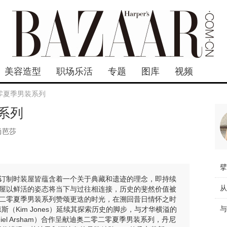
美容造型
职场乐活
专题
图库
视频
零夏季男装系列
系列
尚芭莎
订制时装屋皆蕴含着一个关于典藏和遗迹的理念，即持续
屋以鲜活的姿态将当下与过往相连接，历史的斐然价值被
二零夏季男装系列赞颂更迭的时光，在溯回昔日情怀之时
（Kim Jones）延续其探索历史的脚步，与才华横溢的
iel Arsham）合作呈献迪奥二零二零夏季男装系列，丹尼