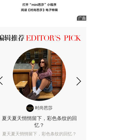
ICK 编辑推荐
时尚芭莎
时尚
夏天夏天悄悄留下，彩色条纹的回
露肤度10%也
忆？
露肤度10%也能
夏天夏天悄悄留下，彩色条纹的回忆？