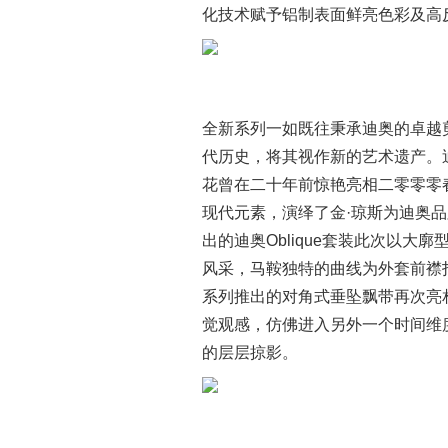
化技术赋予铝制表面鲜亮色彩及高
全新系列一如既往秉承迪奥的卓越
代历史，将其视作新的艺术遗产。
花曾在二十年前惊艳亮相二零零零
现代元素，演绎了金·琼斯为迪奥
出的迪奥Oblique套装此次以
风采，马鞍独特的曲线为外套前襟
系列推出的对角式垂坠飘带再次亮
觉观感，仿佛进入另外一个时间维
的层层掠影。