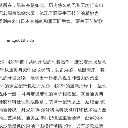
髓所在，男装亦是如此。历史悠久的巴黎工坊打造出
宛若周身缭绕水雾，体现了高级手工技艺的精妙之
uy）图案则由来自日本京都的和服工匠手绘。两种工艺皆歌
尼尔·阿尔轩携手共同开启的时装杰作，迸发着无限创意
尔轩从迪奥典藏中汲取灵感，以史为鉴，放眼未来，将
代的珍贵文物，展现出一种极具视觉冲击力的沧桑、
所设计的珠宝配饰也在丹尼尔·阿尔轩的重新演绎下，呈现
视体一般，可与若隐若现的袜子相搭配。来自迪奥典
硅胶材料处理制成徽章，装点于配饰之上。延续金·琼
的新传统，丹尼尔·阿尔轩将高科技3D打印技术融入全
的工艺风格。迪奥品牌标识也被重新诠释，凸起的字
成沙漠景象的秀场中由模特倾情演绎。另有多款迪奥