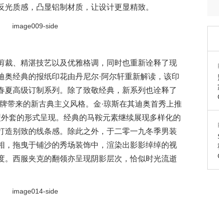
反光质感，凸显铝制材质，让设计更显精致。
剪裁、精湛技艺以及优雅格调，同时也重新诠释了现
迪奥经典的报纸印花由丹尼尔·阿尔轩重新解读，该印
春夏高级订制系列。除了致敬经典，新系列也诠释了
品牌带来的新古典主义风格。金·琼斯在其迪奥首秀上推
大廓型外套的形式呈现。经典的马鞍元素继续展现多样化的
打造别致的线条感。除此之外，于二零一九冬季男装
相，拖曳于铺沙的秀场装饰中，渲染出影影绰绰的视
度。西服夹克的翻领亦呈现阴影层次，恰似时光流逝