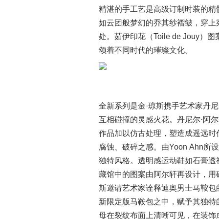
精湛的手工艺是高级订制时装的精
如云团般梦幻的乔其纱褶皱，穿上
处。茹伊印花（Toile de Jo
颂着不同时代的璀璨文化。
全新系列是金·琼斯携手艺术家丹
互相碰撞的灵感火花。丹尼尔·阿
作品加以仿古处理，塑造成遥远时
腐蚀、破碎之感。由Yoon Ahn
独特风格。透明感运动鞋如石膏透
藏馆中的图案由阿尔轩再设计，用
斯邀请艺术家诠释迪奥男士马鞍包
新限定版马鞍包之中，赋予其独特
母在裂纹布面上清晰可见，在装饰