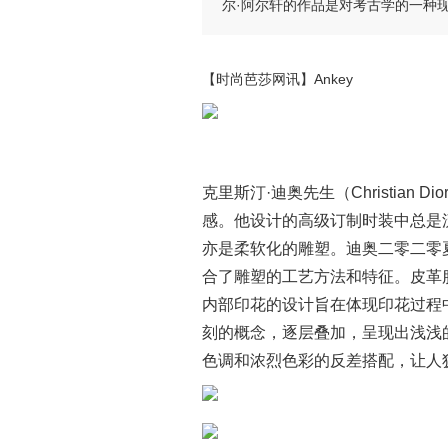
尔·阿尔轩的作品是对考古学的一种
【时尚芭莎网讯】Ankey
克里斯汀·迪奥先生（Christia
感。他设计的高级订制时装中总是
亦是柔软化的雕塑。迪奥二零二零
合了雕塑的工艺方法和特征。皮革
内部印花的设计旨在体现印花过程中
刻的概念，逐层叠加，呈现出浅浅
色调和浓烈色彩的反差搭配，让人