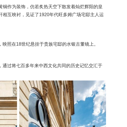
黄铜作为装饰，仿若炙热天空下散发着灿烂辉阳的皇
相互映衬，见证了1920年代旺多姆广场宅邸主人运
红，映照在18世纪悬挂于贵族宅邸的水银古董镜上。
印记，通过将七百多年来中西文化共同的历史记忆交汇于