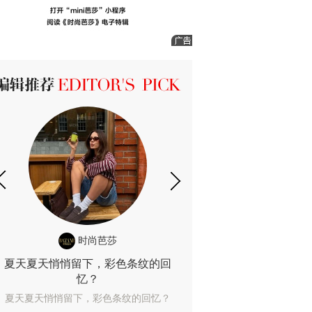
ICK 编辑推荐
时尚芭莎
时尚
夏天夏天悄悄留下，彩色条纹的回
露肤度10%也
忆？
露肤度10%也能
夏天夏天悄悄留下，彩色条纹的回忆？