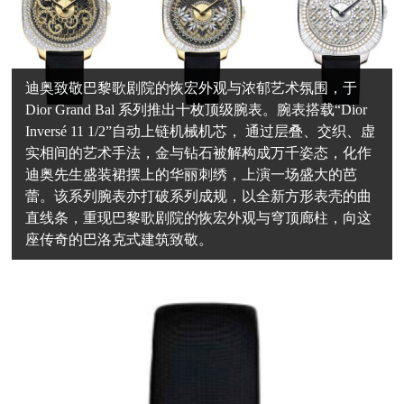
迪奥致敬巴黎歌剧院的恢宏外观与浓郁艺术氛围，于
Dior Grand Bal 系列推出十枚顶级腕表。腕表搭载“Dior
Inversé 11 1/2”自动上链机械机芯， 通过层叠、交织、虚
实相间的艺术手法，金与钻石被解构成万千姿态，化作
迪奥先生盛装裙摆上的华丽刺绣，上演一场盛大的芭
蕾。该系列腕表亦打破系列成规，以全新方形表壳的曲
直线条，重现巴黎歌剧院的恢宏外观与穹顶廊柱，向这
座传奇的巴洛克式建筑致敬。