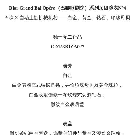
Dior Grand Bal Op
éra（巴黎歌剧院）系列顶级腕表N
°4
36毫米自动上链机械机芯——白金、黄金、钻石、珍珠母贝
独一无二作品
CD153BIZA027
表壳
白金
白金表圈雪式镶嵌圆钻，并饰珍珠母贝及黄金珠粒，
白金表冠镶嵌一颗玫瑰式切割钻石，
雕纹白金表后盖
表盘
雕刻镀铑白金表盘，饰黄金组件与黄金及漆绘金珠粒，