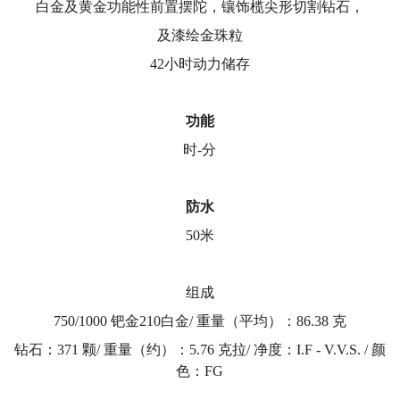
白金及黄金功能性前置摆陀，镶饰榄尖形切割钻石，
及漆绘金珠粒
42小时动力储存
功能
时-分
防水
50米
组成
750/1000 钯金210白金/ 重量（平均）：86.38 克
钻石：371 颗/ 重量（约）：5.76 克拉/ 净度：I.F - V.V.S. / 颜
色：FG