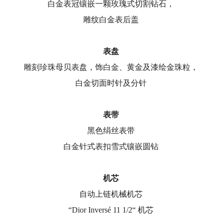
白金表冠镶嵌一颗玫瑰式切割钻石，
雕纹白金表后盖
表盘
雕刻珍珠母贝表盘，饰白金、黄金及漆绘金珠粒，
白金切面时针及分针
表带
黑色绢丝表带
白金针式表扣雪式镶嵌圆钻
机芯
自动上链机械机芯
“Dior Inversé 11 1/2“ 机芯