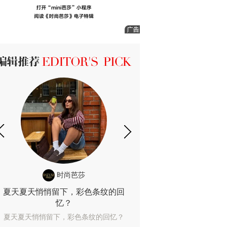
ICK 编辑推荐
时尚芭莎
时尚
夏天夏天悄悄留下，彩色条纹的回
露肤度10%也
忆？
露肤度10%也能
夏天夏天悄悄留下，彩色条纹的回忆？