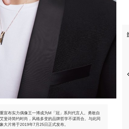
P
诗隆重宣布实力偶像王一博成为M「冠」系列代言人。勇敢自
IS艾斐诗简约时尚，风格多变的品牌哲学不谋而合。与此同
象大片将于2019年7月25日正式发布。