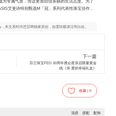
成为专属气质，传达更加自信美丽的生活态度。为了
ASIS艾斐诗特别甄选M「冠」系列代表性珠宝佳作，
ey，本文系时尚芭莎网独家原创，如需转载请注明出处。
下一篇
芬兰珠宝FEO 30周年携众星亲启限量黄金
线《亲.爱的幸福礼盒》
收藏 |
0
混搭
搭配
配饰