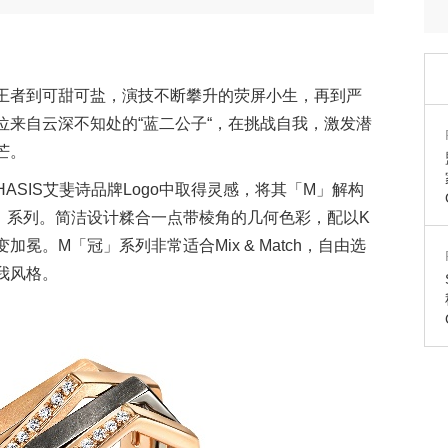
王者到可甜可盐，演技不断攀升的荧屏小生，再到严
位来自云深不知处的“蓝二公子“，在挑战自我，激发潜
芒。
ASIS艾斐诗品牌Logo中取得灵感，将其「M」解构
」系列。简洁设计糅合一点带棱角的几何色彩，配以K
冕。M「冠」系列非常适合Mix & Match，自由选
我风格。