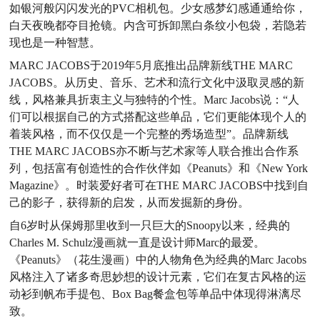
如银河般闪闪发光的PVC相机包。少女感梦幻感通通给你，
白天夜晚都夺目抢镜。内含可拆卸黑白条纹小包袋，若隐若
现也是一种智慧。
MARC JACOBS于2019年5月底推出品牌新线THE MARC
JACOBS。从历史、音乐、艺术和流行文化中汲取灵感的新
线，风格兼具折衷主义与独特的个性。Marc Jacobs说：“人
们可以根据自己的方式搭配这些单品，它们更能体现个人的
着装风格，而不仅仅是一个完整的秀场造型”。品牌新线
THE MARC JACOBS亦不断与艺术家等人联合推出合作系
列，包括富有创造性的合作伙伴如《Peanuts》和《New York
Magazine》。时装爱好者可在THE MARC JACOBS中找到自
己的影子，获得新的启发，从而发掘新的身份。
自6岁时从保姆那里收到一只巨大的Snoopy以来，经典的
Charles M. Schulz漫画就一直是设计师Marc的最爱。
《Peanuts》（花生漫画）中的人物角色为经典的Marc Jacobs
风格注入了诸多奇思妙想的设计元素，它们在复古风格的运
动衫到帆布手提包、Box Bag餐盒包等单品中体现得淋漓尽
致。