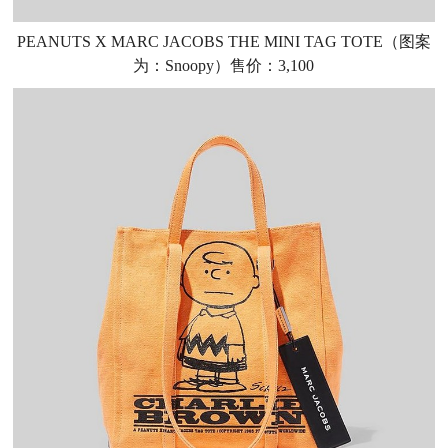
PEANUTS X MARC JACOBS THE MINI TAG TOTE（图案
为：Snoopy）售价：3,100