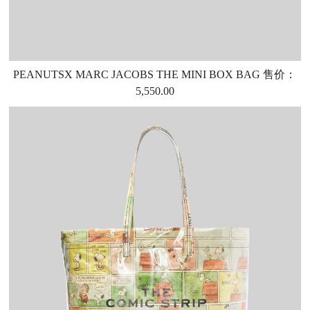
PEANUTSX MARC JACOBS THE MINI BOX BAG 售价：
5,550.00