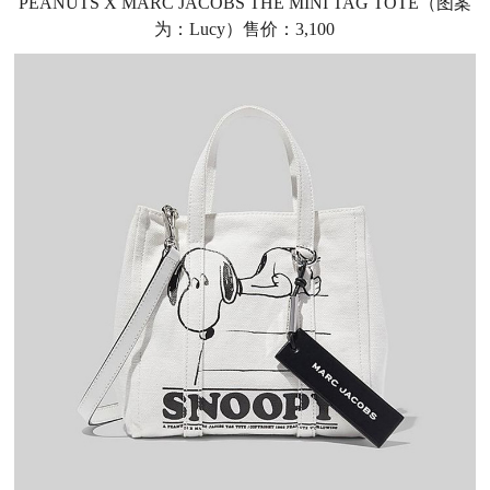
PEANUTS X MARC JACOBS THE MINI TAG TOTE（图案
为：Lucy）售价：3,100