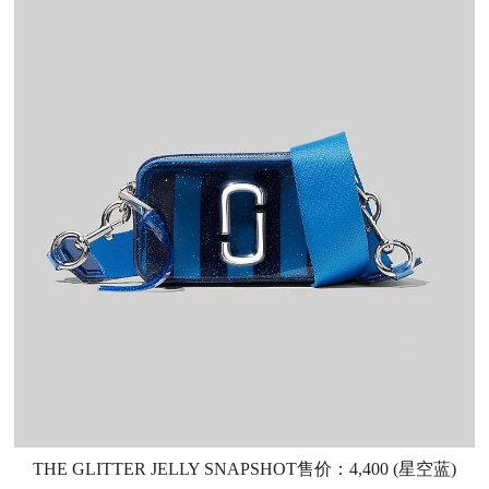
THE GLITTER JELLY SNAPSHOT售价：4,400 (星空蓝)