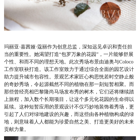
玛丽亚·嘉茜娅·蔻丽作为创意总监，深知远见卓识和责任担
当的重要性。她渴望打造“包罗万象的花园”，一片能够舒展
个性、和而不同的理想天地。此次秀场布景由迪奥与Coloco
工作室联袂打造。该工作室致力于通过综合全面的园艺设计
助力提升城市包容性。景观艺术家匠心构思恍若时空静止般
的奇妙秀场，令起源截然不同的植物在那一刻短暂相聚。而
那些曾经亮相巴黎隆尚马场发布秀的树木，它们还将继续踏
上旅程，加入数个长期项目，让这个多元化花园的生命得以
延续。这种短暂应用的景观设计不仅巧妙地装饰着秀场，更
引起了人们对绿地建设的兴趣，而这些由各种植物构成的绿
地，则意味着人人都能为珍爱自然之美、打造更美好的未来
贡献力量。