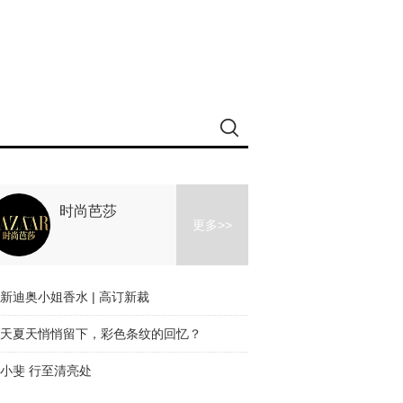
时尚芭莎
更多>>
新迪奥小姐香水 | 高订新裁
天夏天悄悄留下，彩色条纹的回忆？
小斐 行至清亮处