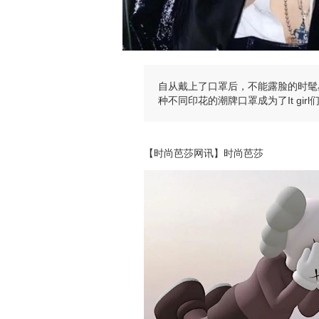
自从戴上了口罩后，不能露脸的时髦
种不同印花的潮牌口罩成为了It gir
【时尚芭莎网讯】时尚芭莎