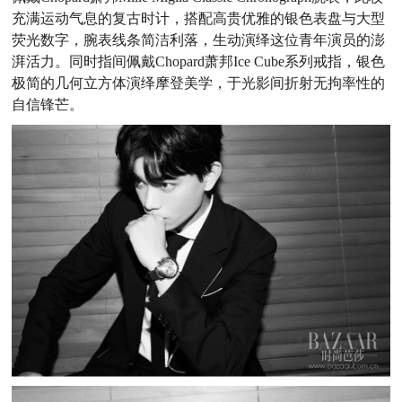
充满运动气息的复古时计，搭配高贵优雅的银色表盘与大型
荧光数字，腕表线条简洁利落，生动演绎这位青年演员的澎
湃活力。同时指间佩戴Chopard萧邦Ice Cube系列戒指，银色
极简的几何立方体演绎摩登美学，于光影间折射无拘率性的
自信锋芒。