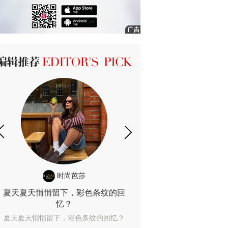
ICK 编辑推荐
时尚芭莎
时尚
夏天夏天悄悄留下，彩色条纹的回
露肤度10%也
忆？
露肤度10%也能
夏天夏天悄悄留下，彩色条纹的回忆？