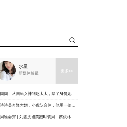
水星
更多>>
新媒体编辑
高圆圆｜从国民女神到赵太太，除了身份她的美丝毫未变！
刘诗诗吴奇隆大婚，小虎队合体，他用一整个青春迎娶了刘诗诗！
本周谁会穿 | 刘雯皮裙美翻时装周，蔡依林终于穿对了！