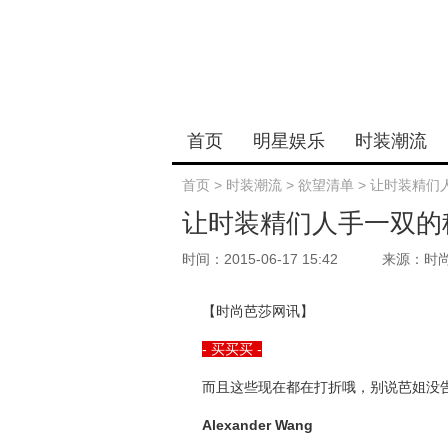
首页
明星娱乐
时装潮流
首页
>
时装潮流
>
欲望清单
>
让时装精们
让时装精们人手一双的
时间：2015-06-17 15:42
来源：时
【时尚芭莎网讯】
- 买买买 -
而且这些现在都在打折哦，别说芭姐没
Alexander Wang