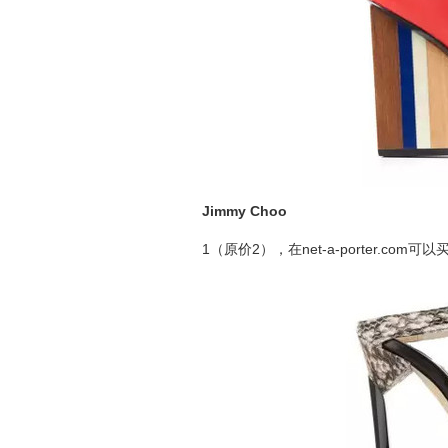
Jimmy Choo
1（原价2），在net-a-porter.com可以