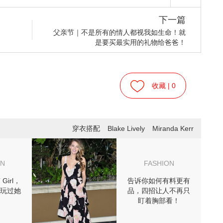
下一篇
父亲节｜不是所有的情人都视我如生命！就
是要买最实用的礼物给爸爸！
收藏 |
0
穿衣搭配
Blake Lively
Miranda Kerr
ON
FASHION
Girl，
告诉你如何有料更有
玩过她
品，四招让人不再只
盯着胸部看！