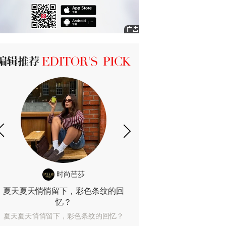
ICK 编辑推荐
时尚芭莎
时尚
夏天夏天悄悄留下，彩色条纹的回
露肤度10%也
忆？
露肤度10%也能
夏天夏天悄悄留下，彩色条纹的回忆？