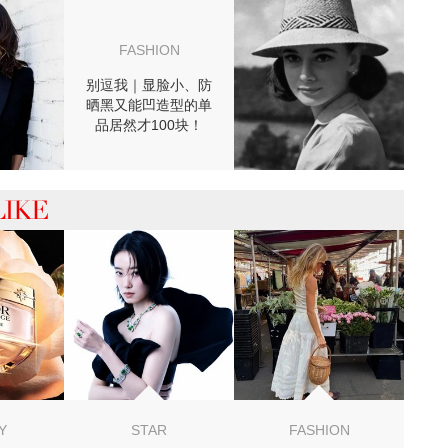
FASHION
别逗我｜显脸小、防
晒黑又能凹造型的单
品居然才100块！
 你可能喜欢
Y
STAR
FASHION