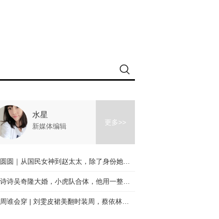
水星
更多>>
新媒体编辑
高圆圆｜从国民女神到赵太太，除了身份她的美丝毫未变！
刘诗诗吴奇隆大婚，小虎队合体，他用一整个青春迎娶了刘诗诗！
本周谁会穿 | 刘雯皮裙美翻时装周，蔡依林终于穿对了！