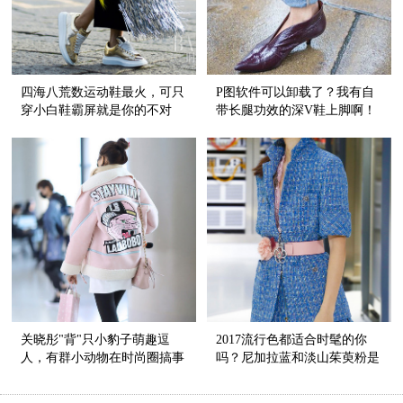
四海八荒数运动鞋最火，可只
P图软件可以卸载了？我有自
穿小白鞋霸屏就是你的不对
带长腿功效的深V鞋上脚啊！
了！
关晓彤"背"只小豹子萌趣逗
2017流行色都适合时髦的你
人，有群小动物在时尚圈搞事
吗？尼加拉蓝和淡山茱萸粉是
情？！
什么，看过全盘大解析才知
道！