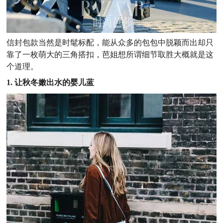
信封包款当然是时髦标配，能从众多的包包中脱颖而出却只
靠了一枚萌大的三角搭扣，芭姐想所谓细节取胜大概就是这
个道理。
1. 让秋冬嫩出水的婴儿蓝