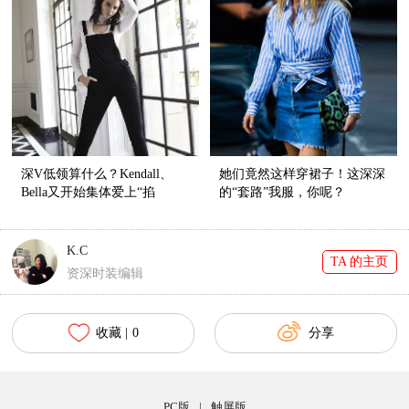
深V低领算什么？Kendall、
她们竟然这样穿裙子！这深深
Bella又开始集体爱上“掐
的“套路”我服，你呢？
脖”style了！
K.C
TA 的主页
资深时装编辑
收藏 |
0
分享
PC版
|
触屏版