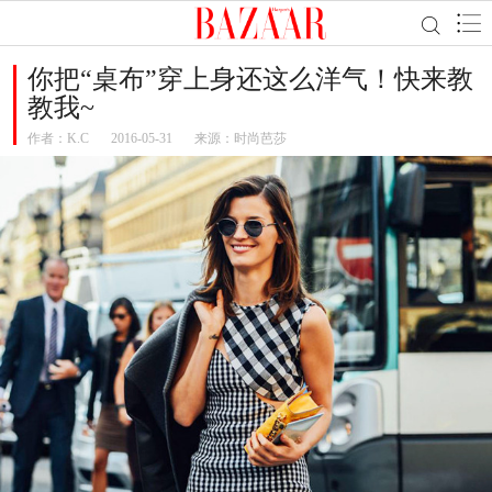
你把“桌布”穿上身还这么洋气！快来教
教我~
作者：
K.C
2016-05-31
来源：时尚芭莎