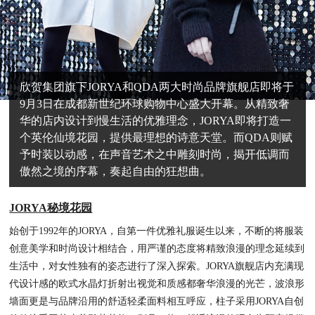
欣贺集团旗下JORYA和QDA两大时尚品牌旗舰店即将于
9月3日在成都新世纪环球购物中心盛大开幕。从精致奢
华的店内设计到慢生活的优雅理念，JORYA即将打造一
个英伦仙境花园，提供最理想的诗意天堂。而QDA则赋
予时装以动感，在声音艺术之中雕刻时尚，揭开低调而
傲然之境的序幕，奏起自由的狂想曲。
JORYA秘境花园
始创于1992年的JORYA，自第一件优雅礼服诞生以来，不断的将服装
创意美学和时尚设计相结合，用严谨的态度将精致浪漫的理念延续到
生活中，对女性独有的姿态进行了深入探索。JORYA旗舰店内充满现
代设计感的欧式水晶灯折射出视觉和质感都奢华浪漫的光芒，波浪形
墙面更是与品牌沿用的舒适轻柔面料相互呼应，柱子采用JORYA自创