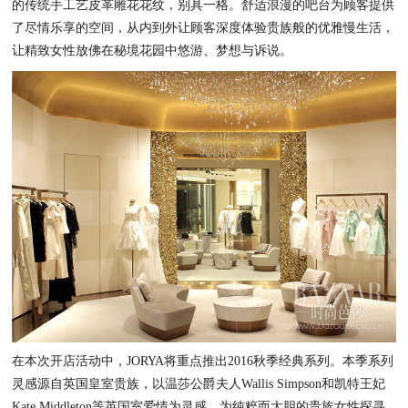
的传统手工艺皮革雕花花纹，别具一格。舒适浪漫的吧台为顾客提供
了尽情乐享的空间，从内到外让顾客深度体验贵族般的优雅慢生活，
让精致女性放佛在秘境花园中悠游、梦想与诉说。
在本次开店活动中，JORYA将重点推出2016秋季经典系列。本季系列
灵感源自英国皇室贵族，以温莎公爵夫人Wallis Simpson和凯特王妃
Kate Middleton等英国室爱情为灵感，为纯粹而大胆的贵族女性探寻