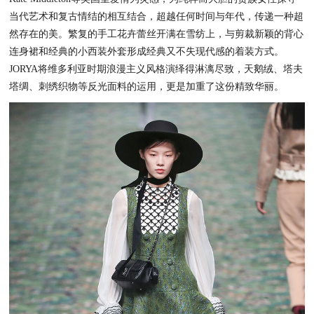
当代艺术和复古情结的相互结合，超越任何时间与年代，传递一种超
然存在的美。繁复的手工花卉蕾丝开满在雪纺上，与剪裁新颖的背心
连身裙和经典的小西装外套形成经典又不失现代感的着装方式。
JORYA将维多利亚时期浪漫主义风格演绎得淋漓尽致，天鹅绒、塔夫
塔绸、刺绣织物等反光面料的运用，更是加重了这份精致华丽。