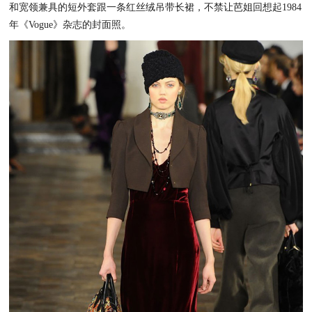
和宽领兼具的短外套跟一条红丝绒吊带长裙，
不禁让芭姐回想起1984
年《Vogue》杂志的封面照。