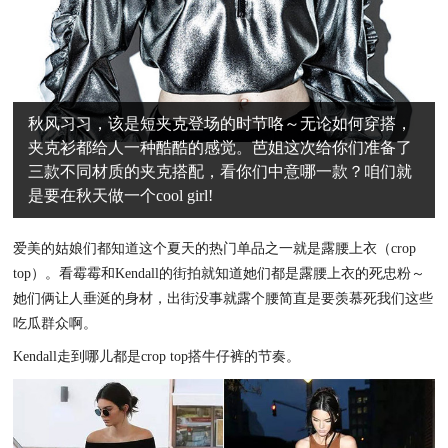
秋风习习，该是短夹克登场的时节咯～无论如何穿搭，
夹克衫都给人一种酷酷的感觉。芭姐这次给你们准备了
三款不同材质的夹克搭配，看你们中意哪一款？咱们就
是要在秋天做一个cool girl!
爱美的姑娘们都知道这个夏天的热门单品之一就是露腰上衣（crop
top）。看霉霉和Kendall的街拍就知道她们都是露腰上衣的死忠粉～
她们俩让人垂涎的身材，出街没事就露个腰简直是要羡慕死我们这些
吃瓜群众啊。
Kendall走到哪儿都是crop top搭牛仔裤的节奏。