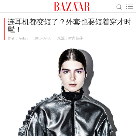
连耳机都变短了？外套也要短着穿才时
髦！
作者：
Ankey
2016-09-08
来源：时尚芭莎