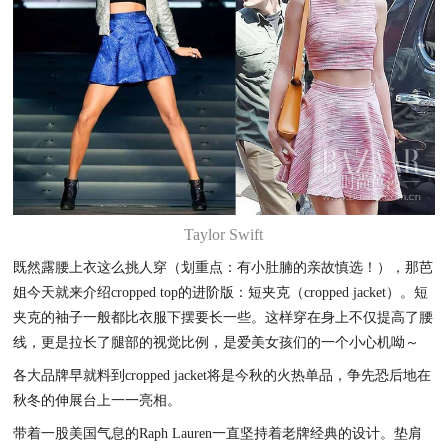
Taylor Swift
既然露腰上衣这么挑人穿（划重点：有小肚腩的亲故慎选！），那芭
姐今天就来介绍cropped top的进阶版：短夹克（cropped jacket）。短
夹克的袖子一般都比衣服下摆要长一些。这样穿在身上不仅提高了腰
线，更是拉长了腿部的视觉比例，是爱美女孩们的一个小心机呦～
各大品牌早就料到cropped jacket将是今秋的火热单品，争先恐后地在
秋冬的伸展台上一一亮相。
带着一股美国气息的Raph Lauren一直坚持着老牌经典的设计。垫肩