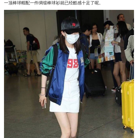
一顶棒球帽配一件绸缎棒球衫就已经酷感十足了呢。