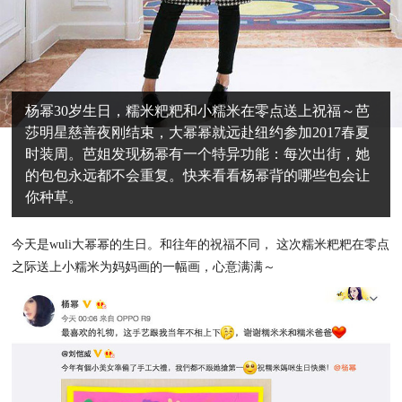
杨幂30岁生日，糯米粑粑和小糯米在零点送上祝福～芭
莎明星慈善夜刚结束，大幂幂就远赴纽约参加2017春夏
时装周。芭姐发现杨幂有一个特异功能：每次出街，她
的包包永远都不会重复。快来看看杨幂背的哪些包会让
你种草。
今天是wuli大幂幂的生日。和往年的祝福不同， 这次糯米粑粑在零点
之际送上小糯米为妈妈画的一幅画，心意满满～