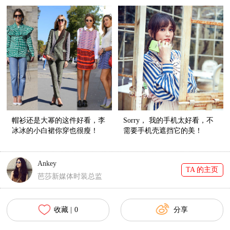
例的神器啊！
帽衫还是大幂的这件好看，李
Sorry， 我的手机太好看，不
冰冰的小白裙你穿也很瘦！
需要手机壳遮挡它的美！
Ankey
TA 的主页
芭莎新媒体时装总监
收藏 |
0
分享