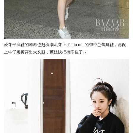
爱穿平底鞋的幂幂也赶着潮流穿上了miu miu的绑带芭蕾舞鞋，再配
上牛仔短裤露出大长腿，芭姐快把持不住了～