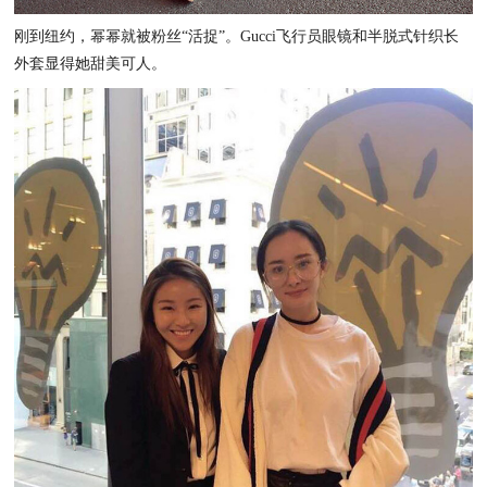
刚到纽约，幂幂就被粉丝“活捉”。Gucci飞行员眼镜和半脱式针织长
外套显得她甜美可人。