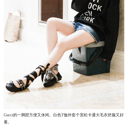
Gucci的一脚蹬方便又休闲。白色T恤外套个宽松卡通大毛衣舒服又好
看。