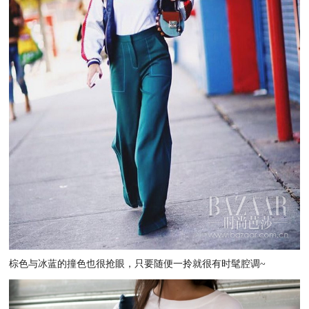
棕色与冰蓝的撞色也很抢眼，只要随便一拎就很有时髦腔调~