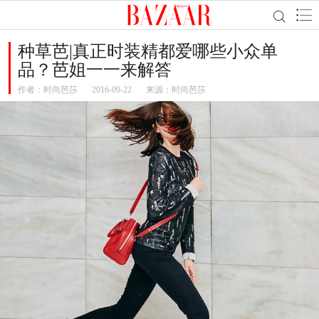
种草芭|真正时装精都爱哪些小众单
品？芭姐一一来解答
作者：
时尚芭莎
2016-09-22
来源：时尚芭莎