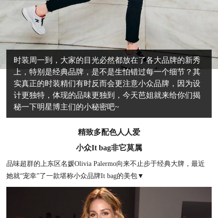
时装周一到，大家的目光必然都放在了各大品牌的新秀
上，特别是经典品牌，是不是生怕错过每一个细节？其
实真正的时装精们有时反而会更注意小众品牌，因为设
计更独特，体现的品味更独到，今天芭姐就来给你们揭
秘一下明星博主们的小秘密吧~
精致多配色人人爱
小众It bag非它莫属
品味超群的上东区名媛Olivia Palermo向来不止步于经典大牌，最近
她就“宠幸”了一款堪称小众品牌It bag的美包▼