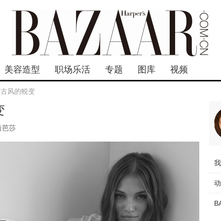
美容造型
职场乐活
专题
图库
视频
复古风的蜕变
变
尚芭莎
B