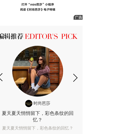
ICK 编辑推荐
时尚芭莎
时尚
夏天夏天悄悄留下，彩色条纹的回
露肤度10%也
忆？
露肤度10%也能
夏天夏天悄悄留下，彩色条纹的回忆？