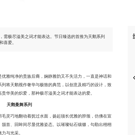
，需极尽溢美之词才能表达。节日臻选的首推为天鹅系列
P
和喜爱。
是优雅纯净的贵族后裔，娴静雅韵又不失活力，一直是神话和
系列将天鹅视作奢华与极致的典范，以创意及精巧的设计，致
高贵华美的炽爱，那种极尽溢美之词才能表达的爱。
天鹅曼舞系列
羽毛灵巧地翻动着抚过水面，扬起颀长优雅的脖颈，仿佛在宣
，颔首、回眸间尽显优雅姿态。以璀璨钻石镶缀，勾勒出栩栩
魅力与光采。