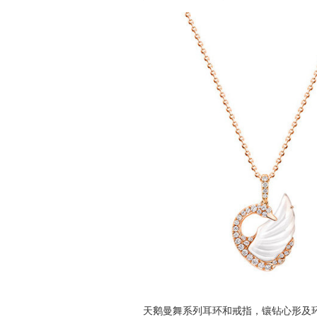
天鹅曼舞系列耳环和戒指，镶钻心形及环