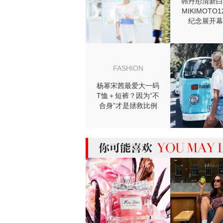
韩丹彤清新白
MIKIMOTO
纪念展开幕
FASHION
杨幂宋茜最爱大一码
T恤＋短裤？因为“不
合身”才是拯救比例
的神器啊！
MIGHT LIKE