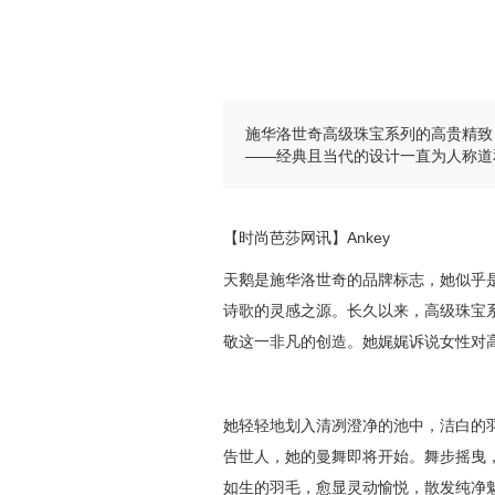
施华洛世奇高级珠宝系列的高贵精致
——经典且当代的设计一直为人称道
【时尚芭莎网讯】Ankey
天鹅是施华洛世奇的品牌标志，她似乎
诗歌的灵感之源。长久以来，高级珠宝
敬这一非凡的创造。她娓娓诉说女性对
她轻轻地划入清冽澄净的池中，洁白的
告世人，她的曼舞即将开始。舞步摇曳
如生的羽毛，愈显灵动愉悦，散发纯净