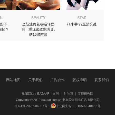
ON
BEAUTY
STAR
留下，
全新迪奥花秘逆转面
张小斐 行至清亮处
回忆？
霜 | 重现紧致饱满 肌
肤10维匿龄
网站地图
关于我们
广告合作
版权声明
联系我们
集团网站：
BAZAAR中文网
|
时尚网
|
罗博报告网
Copyright © 2019 bazaar.com.cn 北京爱尚阳光广告有限公司
京ICP备2023004007号-1
京公网安备 11010502040483号