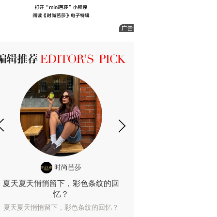
ICK 编辑推荐
时尚芭莎
时尚
夏天夏天悄悄留下，彩色条纹的回
露肤度10%也
忆？
露肤度10%也能
夏天夏天悄悄留下，彩色条纹的回忆？