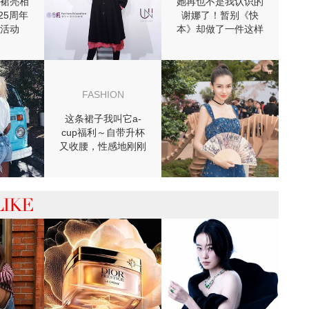
裙亮相
她再也不是我认识的
125周年
谢娜了！暂别《快
活动
本》却做了一件这样
的事！
FASHION
这条裙子我叫它a-
cup福利～自带升杯
又收腰，性感地刚刚
好！
 你可能喜欢