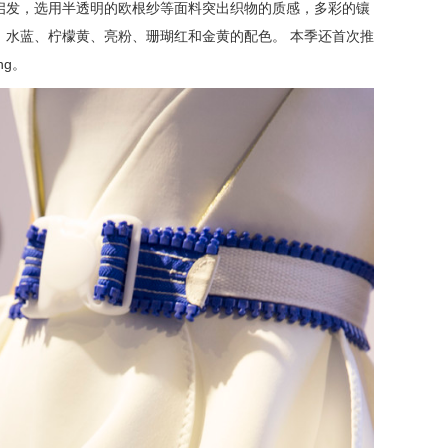
启发，选用半透明的欧根纱等面料突出织物的质感，多彩的镶
、水蓝、柠檬黄、亮粉、珊瑚红和金黄的配色。 本季还首次推
ng。