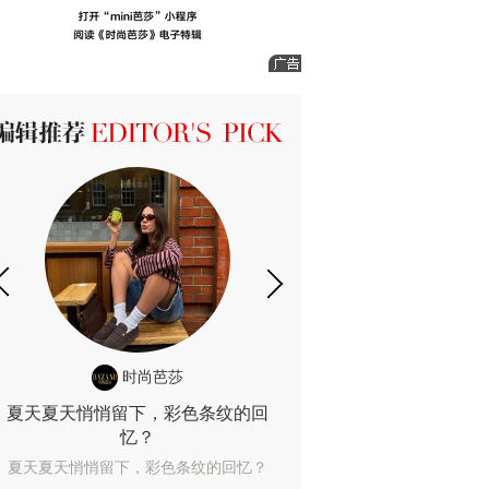
ICK 编辑推荐
时尚芭莎
时尚
夏天夏天悄悄留下，彩色条纹的回
露肤度10%也
忆？
露肤度10%也能
夏天夏天悄悄留下，彩色条纹的回忆？