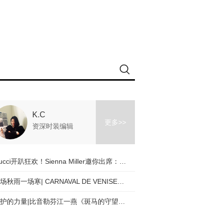
K.C
更多>>
资深时装编辑
Gucci开趴狂欢！Sienna Miller邀你出席：本色出演_敬请赐复
一场秋雨一场寒| CARNAVAL DE VENISE（威尼斯狂欢节）应季穿搭tips
守护的力量|比音勒芬江一燕《斑马的守望》公益联名款上新