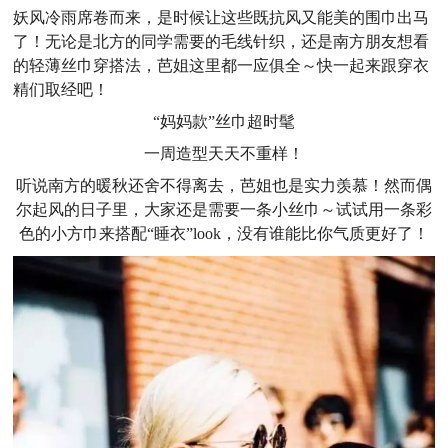
妖风冷雨席卷而来，是时候让这些既抗风又能美的围巾出马
了！无论是北方的同学需要的毛线针织，还是南方朋友想看
的轻薄丝巾穿搭法，芭姐这里都一应俱全～快一起来跟穿衣
精们取经吧！
“妈妈款”丝巾超时髦
一周造型天天不重样！
听说南方的暖秋还舍不得离去，芭姐也是实力羡慕！然而偶
尔起风的日子里，大家还是需要一条小丝巾～试试用一条彩
色的小方巾来搭配“睡衣”look，没有谁能比你气质更好了！