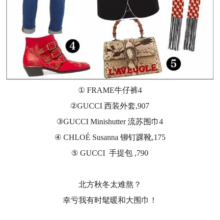
① FRAME牛仔裤4
②GUCCI 西装外套,907
③GUCCI Minishutter 流苏围巾4
④ CHLOÉ Susanna 铆钉踝靴,175
⑤ GUCCI 手提包 ,790
北方秋冬太难熬？
幸亏我有时髦暖和大围巾！