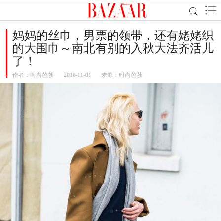
妈妈的丝巾，男票的领带，还有姥姥织
的大围巾～南北有别的入秋大法齐活儿
了！
作者：
时尚芭莎
2016-11-01
来源：时尚芭莎