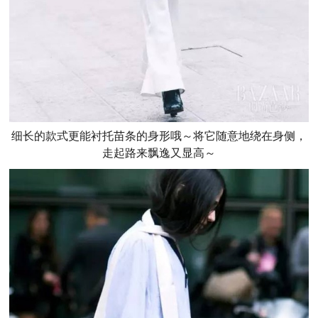
细长的款式更能衬托苗条的身形哦～将它随意地绕在身侧，
走起路来飘逸又显高～