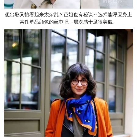
想出彩又怕看起来太杂乱？芭姐也有秘诀～选择能呼应身上
某件单品颜色的丝巾吧，层次感十足很美貌。