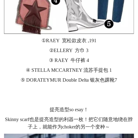
①RAEY 宽松款皮衣 ,191
②ELLERY 方巾 3
③ RAEY 牛仔裤 4
④ STELLA MCCARTNEY 流苏手提包 1
⑤ DORATEYMUR Double Delta 银灰色踝靴7
“丝带”风潮继续吹
提亮造型so esay！
Skinny scarf也是提亮造型的利器一枚！把它们随意地绕在脖
子上，就能作为choker的另一个变种～