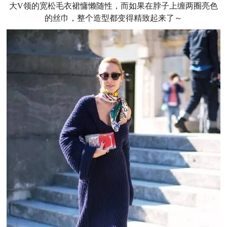
大V领的宽松毛衣裙慵懒随性，而如果在脖子上缠两圈亮色
的丝巾，整个造型都变得精致起来了～