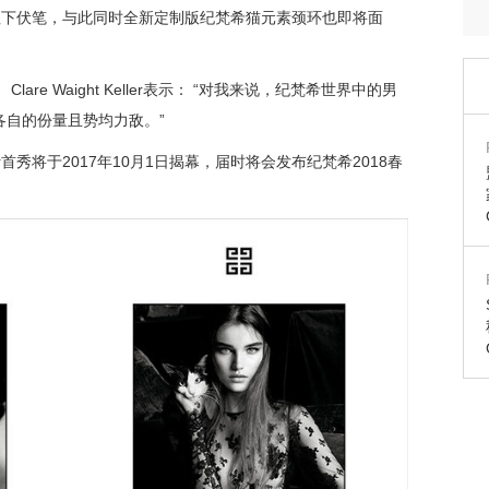
的纪梵希首秀埋下伏笔，与此同时全新定制版纪梵希猫元素颈环也即将面
re Waight Keller表示： “对我来说，纪梵希世界中的男
各自的份量且势均力敌。”
eller首秀将于2017年10月1日揭幕，届时将会发布纪梵希2018春