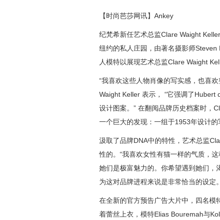
【时尚芭莎网讯】Ankey
纪梵希新任艺术总监Clare Waight
纽约的私人庄园，由著名摄影师Steven
人模特以展现艺术总监Clare Waight K
“我喜欢这些人物肖像的写实感，也喜欢整个
Waight Keller 表示， “它强调了H
设计图案。” 在翻阅品牌历史档案时，Clar
一个巨大的发现：一组于1953年设计
汲取了品牌DNA中的特性，艺术总监Clare
性的。“我喜欢女性有猫一样的气质，
她们是极富魅力的。你希望遇到她们，
为这对品牌进程来说是非常恰当的设定。
在全新的官方预告广告大片中，四名模特均怀抱着
着蕾丝上衣，模特Elias Bouremah