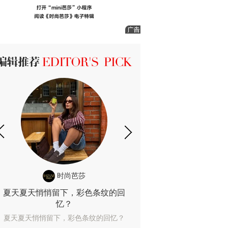
ICK 编辑推荐
时尚芭莎
时尚
夏天夏天悄悄留下，彩色条纹的回
露肤度10%也
忆？
露肤度10%也能
夏天夏天悄悄留下，彩色条纹的回忆？