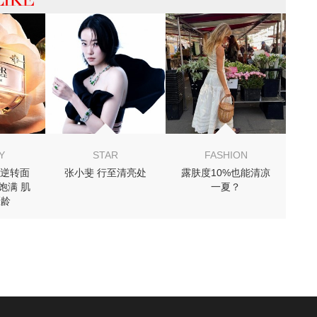
 你可能喜欢
Y
STAR
FASHION
逆转面
张小斐 行至清亮处
露肤度10%也能清凉
致饱满 肌
一夏？
匿龄