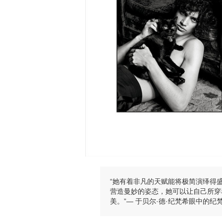
“她有着非凡的天赋能将极简演绎得
营造曼妙的姿态，她可以让自己所穿
美。”— 于贝尔·德·纪梵希眼中的纪