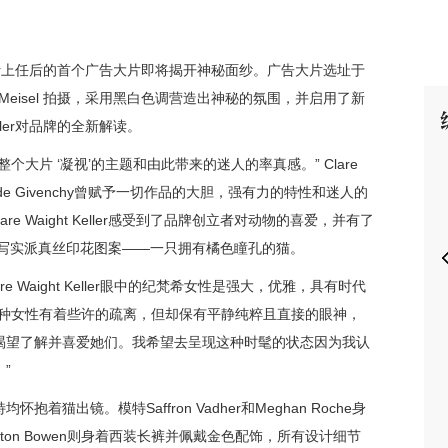
 Keller上任后的首个广告大片即将揭开神秘面纱。广告大片选址于
 Meisel 拍摄，采用黑白色调营造出神秘的氛围，并启用了新
eller对品牌的全新解读。
P
大片 ‘凝视’的主题和由此带来的迷人的率真感。” Clare
ubert de Givenchy曾赋予一切作品的大胆，强有力的特性和迷人的
e Waight Keller感受到了品牌创立者对动物的喜爱，并有了
的写实派真丝印花图案——一只拥有橘色瞳孔的猫。
 Waight Keller眼中的纪梵希女性是强大，优雅，具有时代
这种女性有着些许的疏离，但却保有平静纯粹且直接的眼神，
渴望了解并喜爱她们。我希望去呈现这种时髦的状态因为我认
”
猫出镜。模特Saffron Vadher和Meghan Roche身
与Kolton Bowen则身着西装长裤并佩戴金色配饰，所有设计细节