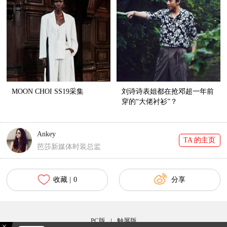
MOON CHOI SS19采集
刘诗诗表姐都在抢邓超一年前
穿的“大佬衬衫”？
Ankey
TA 的主页
芭莎新媒体时装总监
收藏 |
0
分享
PC版
|
触屏版