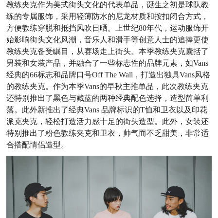
教练夹克作为美式街头文化的代表单品，诞生之初是球队教
练的专属服饰，采用轻薄防水的尼龙材质和按扣闭合方式，
方便教练穿脱和抵挡风吹日晒。上世纪80年代，运动服饰开
始影响街头文化风潮，音乐人和滑手等创意人士的追捧更使
教练夹克备受瞩目，从赛场走上街头。本季教练夹克囊括了
男装和女装产品，并融合了一些标志性的品牌元素，如Vans
经典的66标志和品牌口号Off The Wall，打造出独具Vans风格
的教练夹克。作为本季Vans的早秋主推单品，此次教练夹克
还特别推出了黑色与藏蓝的两种经典配色选择，造型简单利
落。此外新推出了经典Vans 品牌标识的T恤和卫衣以及印花
派克夹克，轻松打造活力感十足的街头造型。此外，女装还
特别推出了粉色教练夹克和卫衣，帅气而不乏甜美，非常适
合搭配情侣造型。