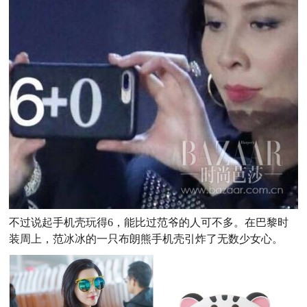
不过说起手机壳玩得6，能比过范爷的人可不多。在巴黎时
装周上，范冰冰的一只布朗熊手机壳引炸了无数少女心。