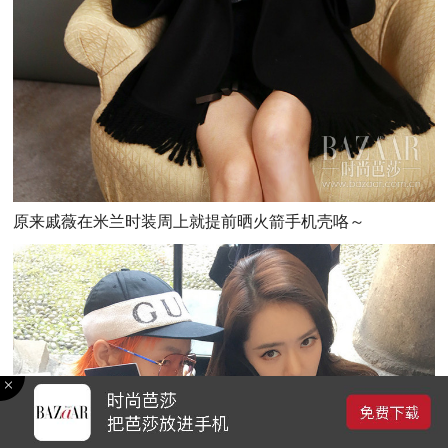
原来戚薇在米兰时装周上就提前晒火箭手机壳咯～