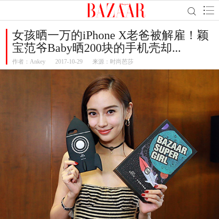
女孩晒一万的iPhone X老爸被解雇！颖
宝范爷Baby晒200块的手机壳却...
作者：
Ankey
2017-10-29
来源：时尚芭莎