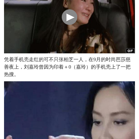
凭着手机壳走红的可不只张柏芝一人，在9月的时尚芭莎慈
善夜上，刘嘉玲曾因为印着＋0（嘉玲）的手机壳上了一把
热搜。