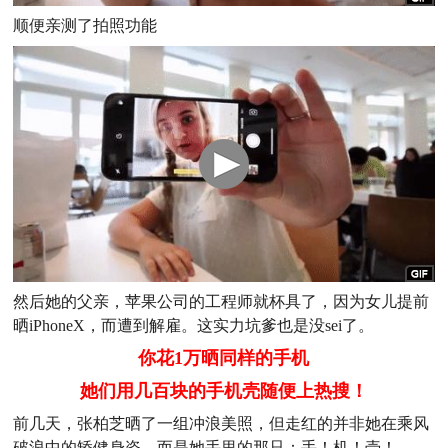
顺便亲测了拍照功能
然后她的父亲，苹果公司的工程师就杯具了，因为女儿提前
晒iPhoneX，而遭到解雇。这实力坑爹也是没sei了。
你花1万晒同样的手机
她们用几百块的手机壳随便上热搜！
前几天，张柏芝晒了一组冲浪美照，但走红的并非她在乘风
破浪中的矫健身姿，而是她手里的那只：手！机！壳！