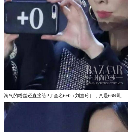
淘气的粉丝还直接给P了全名6+0（刘嘉玲），真是666啊。