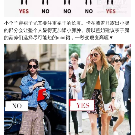
小个子穿裙子尤其要注重裙子的长度。卡在膝盖只露出小腿
的部分会让整个人显得更加矮小臃肿。所以芭姐建议筷子腿
的菇凉们选择尽可能短的mini裙，一秒变瘦变高喔▼