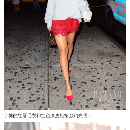
宇博的红唇毛衣和红色漆皮短裙炒鸡亮眼～