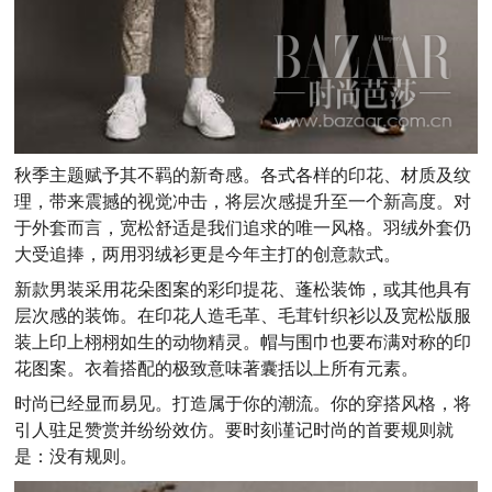
秋季主题赋予其不羁的新奇感。各式各样的印花、材质及纹
理，带来震撼的视觉冲击，将层次感提升至一个新高度。对
于外套而言，宽松舒适是我们追求的唯一风格。羽绒外套仍
大受追捧，两用羽绒衫更是今年主打的创意款式。
新款男装采用花朵图案的彩印提花、蓬松装饰，或其他具有
层次感的装饰。在印花人造毛革、毛茸针织衫以及宽松版服
装上印上栩栩如生的动物精灵。帽与围巾也要布满对称的印
花图案。衣着搭配的极致意味著囊括以上所有元素。
时尚已经显而易见。打造属于你的潮流。你的穿搭风格，将
引人驻足赞赏并纷纷效仿。要时刻谨记时尚的首要规则就
是：没有规则。