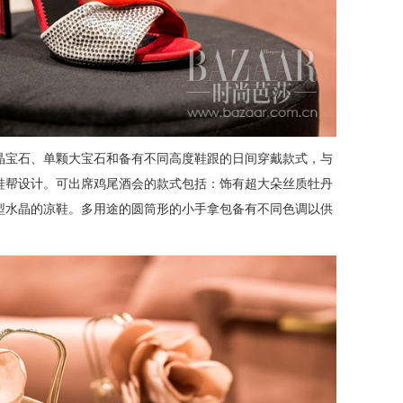
晶宝石、单颗大宝石和备有不同高度鞋跟的日间穿戴款式，与
鞋帮设计。可出席鸡尾酒会的款式包括：饰有超大朵丝质牡丹
型水晶的凉鞋。多用途的圆筒形的小手拿包备有不同色调以供