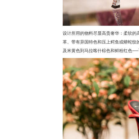
设计所用的物料尽显高贵奢华：柔软的
革、带有异国特色和压上鳄鱼或蟒蛇纹
及米黄色到马拉喀什棕色和鲜粉红色─