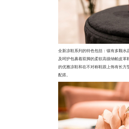
全新凉鞋系列的特色包括：镶有多颗水
及呵护包裹着双脚的柔软高级纳帕皮革
的优雅凉鞋和在不对称鞋跟上饰有长方
配搭。