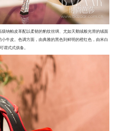
高级纳帕皮革配以柔韧的豹纹丝绸、尤如天鹅绒般光滑的绒面
的小牛皮。色调方面，由典雅的黑色到鲜明的橙红色，由米白
─可谓式式俱备。