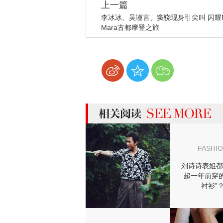
上一篇
李冰冰、吴谨言、窦骁现身引尖叫 闪耀M
Mara古都摩登之旅
more 相关阅读
FASHI
刘诗诗表姐都
超一年前穿的
衬衫”