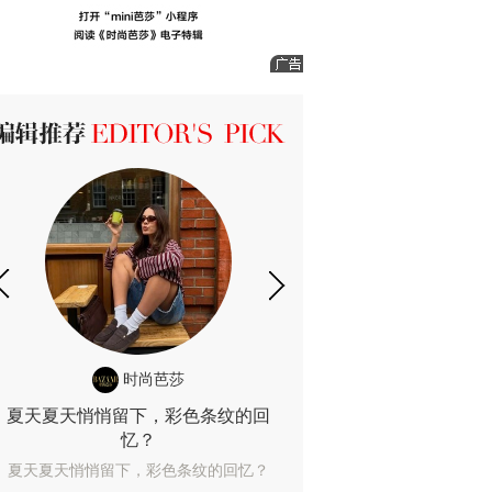
ICK 编辑推荐
时尚芭莎
时尚
夏天夏天悄悄留下，彩色条纹的回
露肤度10%也
忆？
露肤度10%也能
夏天夏天悄悄留下，彩色条纹的回忆？