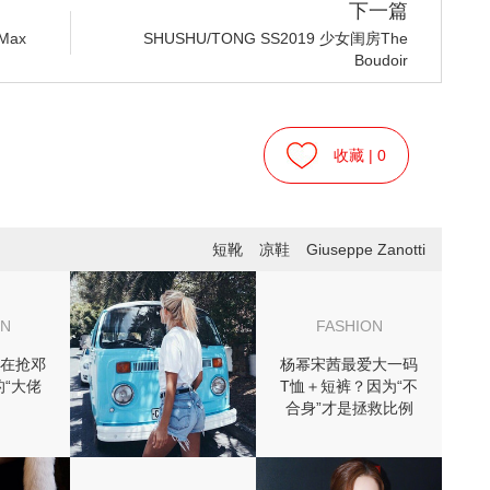
下一篇
ax
SHUSHU/TONG SS2019 少女闺房The
Boudoir
收藏 |
0
短靴
凉鞋
Giuseppe Zanotti
ON
FASHION
在抢邓
杨幂宋茜最爱大一码
“大佬
T恤＋短裤？因为“不
？
合身”才是拯救比例
的神器啊！