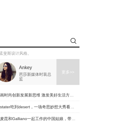
生的孟斐斯设计风格。
Ankey
更多>>
芭莎新媒体时装总
监
擘画时尚创新发展新思维 激发美好生活方式新动能
从stater吃到desert，一场奇思妙想大秀看完了！
与麦昆和Galliano一起工作的中国姑娘，带着一个有趣的品牌回来了！