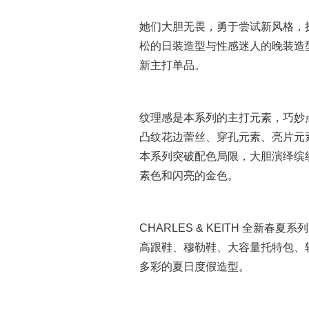
她们大胆无畏，勇于尝试新风格，
松的日装造型与性感迷人的晚装造型，向
新主打单品。
纹理感是本系列的主打元素，巧妙
凸纹花边蕾丝、穿孔元素、亮片元
本系列突破配色局限，大胆演绎缤
素色和闪亮的金色。
CHARLES & KEITH 全新
高跟鞋、穆勒鞋、大容量托特包、
多彩的夏日度假造型。