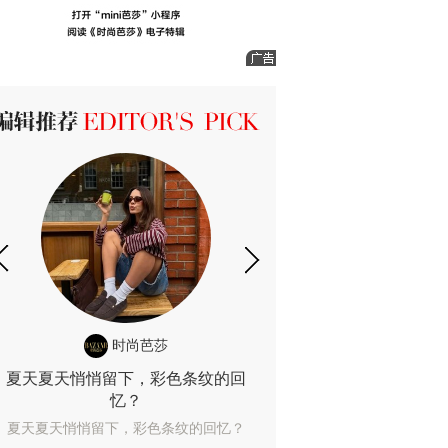
ICK 编辑推荐
时尚芭莎
时尚
夏天夏天悄悄留下，彩色条纹的回
露肤度10%也
忆？
露肤度10%也能
夏天夏天悄悄留下，彩色条纹的回忆？