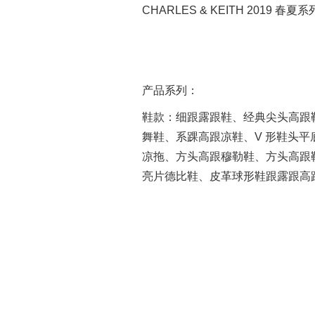
CHARLES & KEITH 2019 春夏
产品系列：
鞋款：
细跟露跟鞋、经典尖头高跟
舞鞋、系踝高跟凉鞋、V 形鞋头
凉拖、方头高跟穆勒鞋、方头高跟
亮片德比鞋、皮革球形鞋跟露跟高