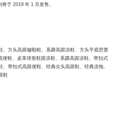
系列将于 2019 年 1 月发售。
鞋、方头高跟穆勒鞋、系踝高跟凉鞋、方头平底芭蕾
平底便鞋、皮革球形鞋跟凉鞋、系踝高跟凉鞋、带扣式
鞋、带扣式高跟便鞋、经典尖头高跟鞋、经典凉拖、
跟鞋