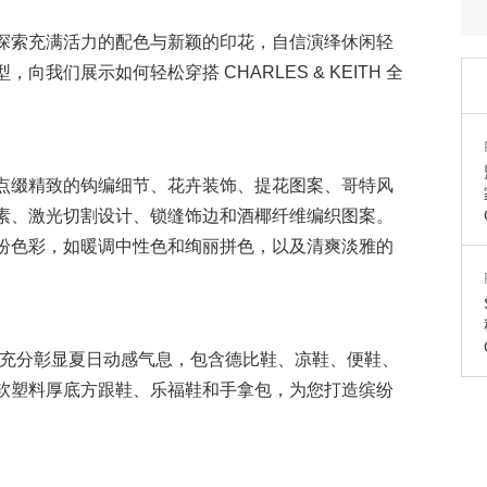
探索充满活力的配色与新颖的印花，自信演绎休闲轻
我们展示如何轻松穿搭 CHARLES & KEITH 全
点缀精致的钩编细节、花卉装饰、提花图案、哥特风
素、激光切割设计、锁缝饰边和酒椰纤维编织图案。
纷色彩，如暖调中性色和绚丽拼色，以及清爽淡雅的
春夏系列充分彰显夏日动感气息，包含德比鞋、凉鞋、便鞋、
软塑料厚底方跟鞋、乐福鞋和手拿包，为您打造缤纷