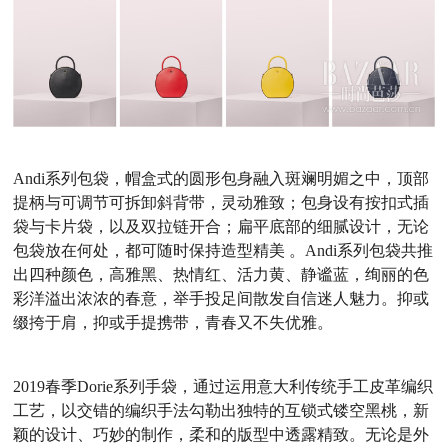
Andi系列包袋，帽盒式的圆形包身融入斑斓明媚之中，顶部
提柄与可调节可拆卸斜背带，灵动雅致；包身设有按扣式插
袋与卡片袋，以及双拉链开合；扁平底部的细腻设计，无论
包袋放在何处，都可随时保持造型精美 。Andi系列包袋共推
出四种颜色，高雅黑、热情红、活力黄、静谧蓝，绚丽的色
彩洋溢出浓浓的春意，举手投足间散发自信迷人魅力。抑或
缀挎于肩，抑或手提携带，青春又不失优雅。
2019春季Dorie系列手袋，通过运用意大利传统手工皮革编织
工艺，以交错的编织手法勾勒出独特的互锁式镂空黑桃，新
颖的设计、巧妙的制作，柔和的版型中透露精致。无论是外