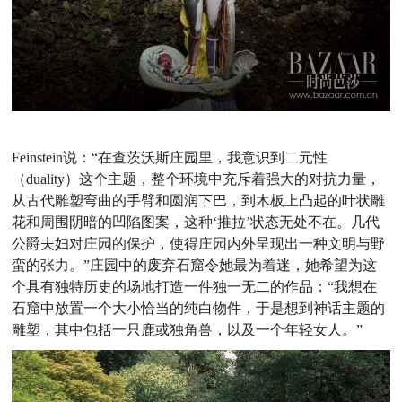
Feinstein
说：“在查茨沃斯庄园里，我意识到二元性
（
duality
）这个主题，整个环境中充斥着强大的对抗力量，
从古代雕塑弯曲的手臂和圆润下巴，到木板上凸起的叶状雕
花和周围阴暗的凹陷图案，这种‘推拉’状态无处不在。几代
公爵夫妇对庄园的保护，使得庄园内外呈现出一种文明与野
蛮的张力。”庄园中的废弃石窟令她最为着迷，她希望为这
个具有独特历史的场地打造一件独一无二的作品：“我想在
石窟中放置一个大小恰当的纯白物件，于是想到神话主题的
雕塑，其中包括一只鹿或独角兽，以及一个年轻女人。”