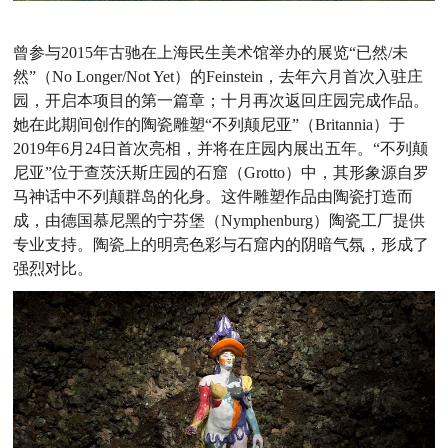
曾参与
2015
年古驰在上海民生美术馆举办的展览“已然
/
未
然”（
No Longer/Not Yet
）的
Feinstein
，去年六月首次入驻庄
园，开启本项目的第一篇章；十月再次返回庄园完成作品。
她在此期间创作的陶瓷雕塑“不列颠尼亚”（
Britannia
）于
2019
年
6
月
24
日首次亮相，并将在庄园内展出五年。“不列颠
尼亚”位于查茨沃斯庄园的石窟（
Grotto
）中，其形象源自罗
马神话中不列颠群岛的化身。这件雕塑作品由陶瓷打造而
成，由德国慕尼黑的宁芬堡（
Nymphenburg
）陶瓷工厂提供
专业支持。陶瓷上的明亮色彩与石窟内的阴暗气氛，形成了
强烈对比。