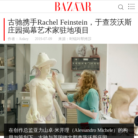
古驰携手Rachel Feinstein，于查茨沃斯
庄园揭幕艺术家驻地项目
作者：
Ankey
2019-07-09
来源：时锟叫帮拷莎
在创作总监亚力山卓·米开理（Alessandro Michele）的构
思与策划下，古驰与英国德文郡查茨沃斯庄园