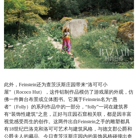
此外，
Feinstein
还为查茨沃斯庄园带来“洛可可小
屋”（
Rococo Hut
），这件铝制作品模仿了游戏屋的外观，仿
佛一件舞台布景或立体图书。它属于
Feinstein
名为“愚
者”（
Folly
）的系列作品中的一部分，“
folly
”一词在建筑界
有“装饰性建筑”之意，正好与庄园石窟相关联，都是因丰富
视觉感受而生的创作。这两件出自
Feinstein
之手的雕塑都具
有
18
世纪巴洛克和洛可可艺术与建筑风格，与德文郡公爵和
公爵夫人的藏品、今日查茨沃斯庄园内的装饰风格碰撞出奇