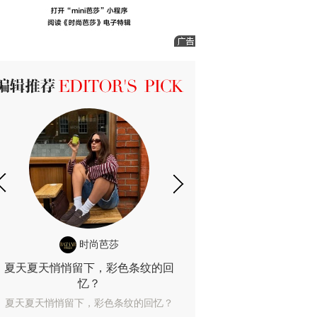
ICK 编辑推荐
时尚芭莎
时尚
夏天夏天悄悄留下，彩色条纹的回
露肤度10%也
忆？
露肤度10%也能
夏天夏天悄悄留下，彩色条纹的回忆？