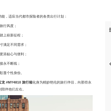
功能，适应当代都市探险者的各类出行计划：
旅行风度；
P
踏上崭新征程；
寸满足不同需求；
更添贴心与便利；
接永不断线；
彰显个性身份。
宝龙
#MY4810
旅行箱
化身为精妙绝伦的旅行伴侣，向那些永
刻陪伴他们左右。