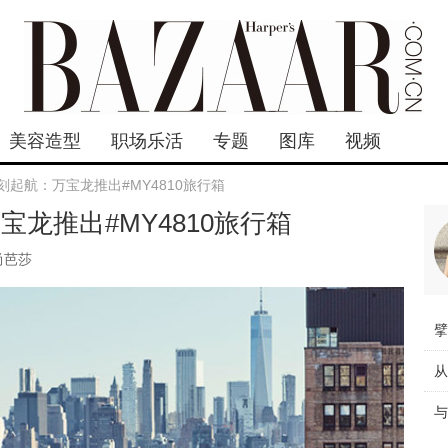
美容造型
职场乐活
专题
图库
视频
刻起航：万宝龙推出#MY4810旅行箱
宝龙推出#MY4810旅行箱
尚芭莎