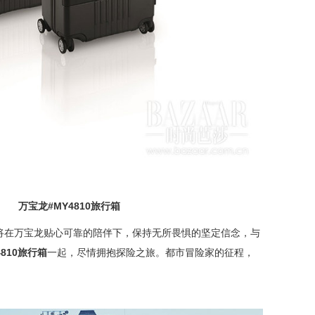
3】
万宝龙
#MY4810
旅行箱
将在万宝龙贴心可靠的陪伴下，保持无所畏惧的坚定信念，与
810
旅行箱
一起，尽情拥抱探险之旅。都市冒险家的征程，