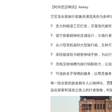
【时尚芭莎网讯】Ankey
万宝龙全新旅行箱兼具潮流风尚与多样
Ÿ
意大利精湛工艺打造，尽显现代都市
Ÿ
源于探索精神的灵感设计，引领行者
Ÿ
从小型登机箱到大型旅行箱，五种尺
Ÿ
高性能滚轮与精密伸缩手柄，为出行
Ÿ
充电宝收纳槽为旅行续航助力，让连
Ÿ
可选姓名字母镌刻服务，以尊贵服务
每一段全新的旅途都令人心驰神往。
万
远在探索和漫游之路上的行者致敬，时