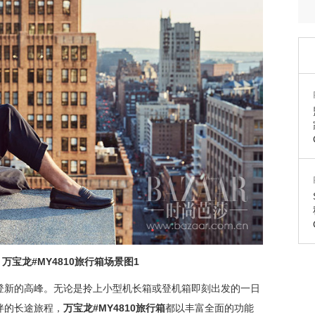
】
万宝龙
#MY4810
旅行箱场景图
1
登新的高峰。无论是拎上小型机长箱或登机箱即刻出发的一日
伴的长途旅程，
万宝龙
#MY4810
旅行箱
都以丰富全面的功能