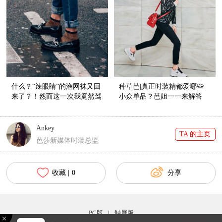
什么？“辣眼睛”的渔网袜又回
种草芭|真正时装精都爱哪些
来了？！然而这一次我竟然驾
小众单品？芭姐一一来解答
驭得这么好看！
Ankey
TA 的主页
芭莎新媒体时装总监
收藏 |
0
分享
PC版
|
触屏版