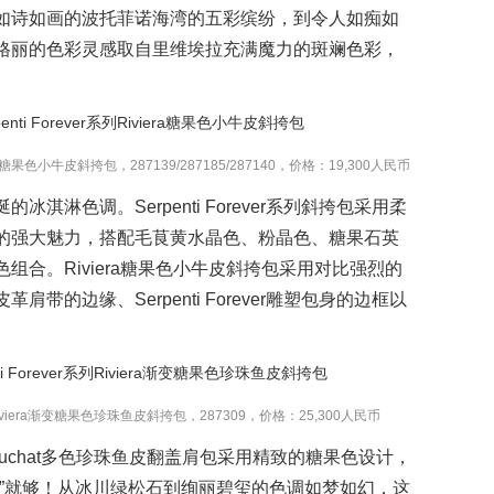
如诗如画的波托菲诺海湾的五彩缤纷，到令人如痴如
格丽的色彩灵感取自里维埃拉充满魔力的斑斓色彩，
viera糖果色小牛皮斜挎包，287139/287185/287140，价格：19,300人民币
淇淋色调。Serpenti Forever系列斜挎包采用柔
的强大魅力，搭配毛茛黄水晶色、粉晶色、糖果石英
组合。Riviera糖果色小牛皮斜挎包采用对比强烈的
带的边缘、Serpenti Forever雕塑包身的边框以
r系列Riviera渐变糖果色珍珠鱼皮斜挎包，287309，价格：25,300人民币
shaded Galuchat多色珍珠鱼皮翻盖肩包采用精致的糖果色设计，
包”就够！从冰川绿松石到绚丽碧玺的色调如梦如幻，这