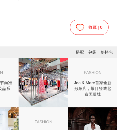
收藏 |
0
搭配
包袋
斜挎包
ON
FASHION
节而准
Jeo & More首家全新
妆品系
形象店，耀目登陆北
京国瑞城
FASHION