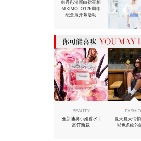
韩丹彤清新白裙亮相
MIKIMOTO125周年
纪念展开幕活动
MIGHT LIKE
BEAUTY
FASHI
全新迪奥小姐香水 |
夏天夏天悄悄
高订新裁
彩色条纹的