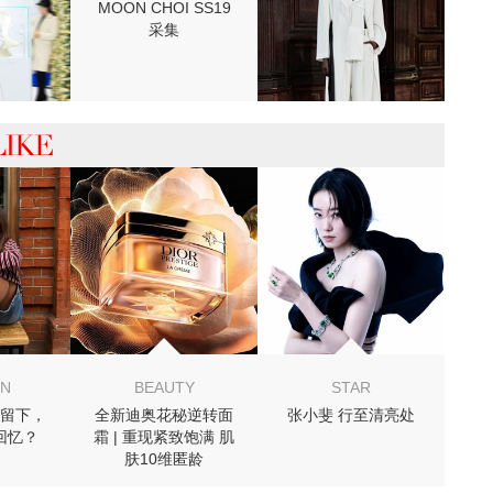
MOON CHOI SS19
采集
 你可能喜欢
ON
BEAUTY
STAR
留下，
全新迪奥花秘逆转面
张小斐 行至清亮处
回忆？
霜 | 重现紧致饱满 肌
肤10维匿龄