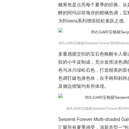
糖果色是点亮每个夏季的经典。从
醉的阿玛尔菲海岸的柑橘色调，宝
为Riviera系列增添轻松雀跃之感。
BVLGARI宝格丽Serpenti Forever系列Ri
多重感观交织的宝石色唤醒令人垂涎的冰
软的小牛皮制成，充分发挥淡色调
色与冰川绿松石色，打造精美的双色
色调打破包身色块，在手柄和斜跨皮革肩
及侧边褶皱均有所体现。
BVLGARI宝格丽Serpenti Foreve
Serpenti Forever Multi-
汇聚所有夏季感受，清新造型一“