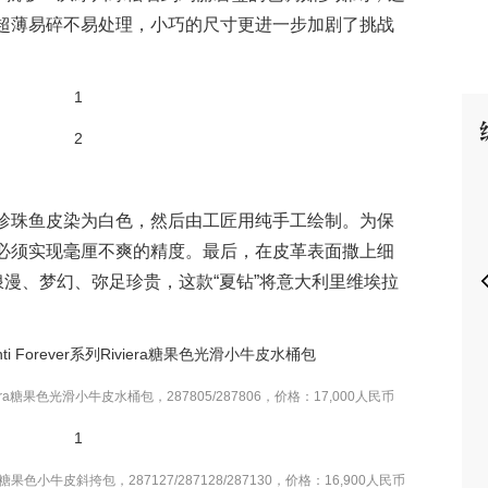
超薄易碎不易处理，小巧的尺寸更进一步加剧了挑战
P
珍珠鱼皮染为白色，然后由工匠用纯手工绘制。为保
必须实现毫厘不爽的精度。最后，在皮革表面撒上细
浪漫、梦幻、弥足珍贵，这款“夏钻”将意大利里维埃拉
Riviera糖果色光滑小牛皮水桶包，287805/287806，价格：17,000人民币
viera糖果色小牛皮斜挎包，287127/287128/287130，价格：16,900人民币