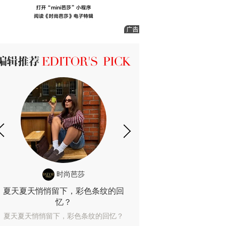
ICK 编辑推荐
时尚芭莎
时尚
夏天夏天悄悄留下，彩色条纹的回
露肤度10%也
忆？
露肤度10%也能
夏天夏天悄悄留下，彩色条纹的回忆？