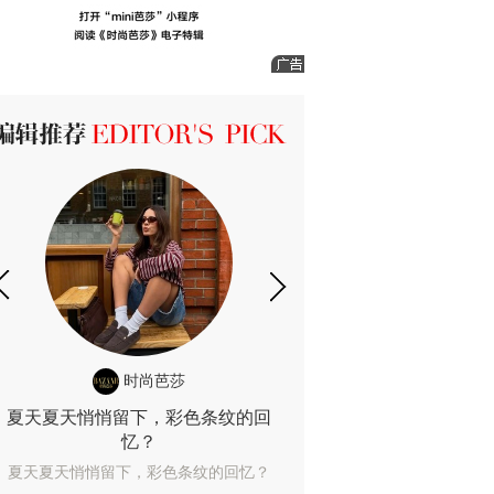
ICK 编辑推荐
时尚芭莎
时尚
夏天夏天悄悄留下，彩色条纹的回
露肤度10%也
忆？
露肤度10%也能
夏天夏天悄悄留下，彩色条纹的回忆？