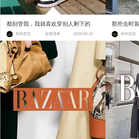
都别管我，我就喜欢穿别人剩下的
时尚芭莎
欲望清单
2020-03-16
时尚芭莎