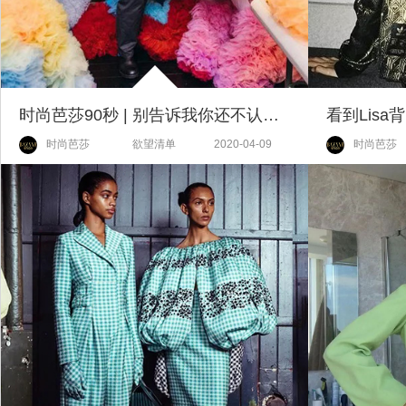
时尚芭莎90秒 | 别告诉我你还不认识它！
时尚芭莎
欲望清单
2020-04-09
时尚芭莎