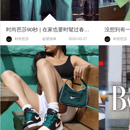
时尚芭莎90秒 | 在家也要时髦过春天！
时尚芭莎
欲望清单
2020-03-27
时尚芭莎