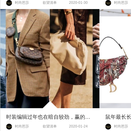
时尚芭莎
欲望清单
2020-01-30
时尚芭莎
时装编辑过年也在暗自较劲，赢的人全靠一只包？
时尚芭莎
欲望清单
2020-01-24
时尚芭莎