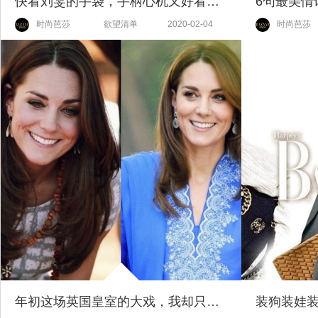
快看刘雯的手袋，手柄心机又好看【当红新手袋】
6句最美情
时尚芭莎
欲望清单
2020-02-04
时尚芭莎
年初这场英国皇室的大戏，我却只关注凯特40块的耳环？