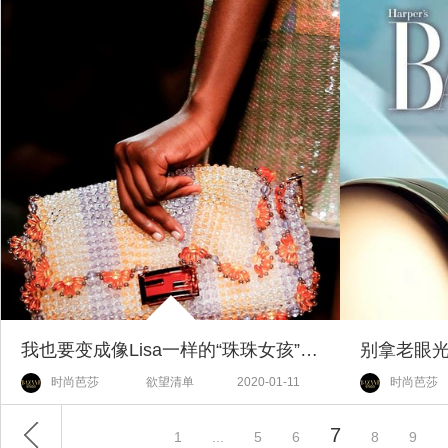
我也要变成像Lisa一样的“珠珠女孩”【当红新手袋】
时尚芭莎
欲望清单
2020-01-11
时尚芭莎
7
1
...
5
6
8
9