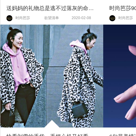
送妈妈的礼物总是逃不过落灰的命运？怎么办
时尚芭莎
欲望清单
2020-02-08
时尚芭莎